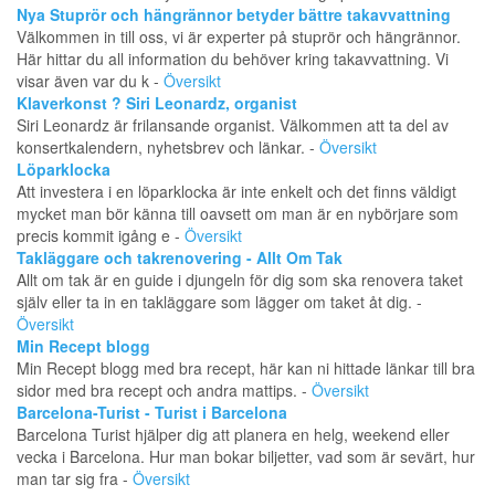
Nya Stuprör och hängrännor betyder bättre takavvattning
Välkommen in till oss, vi är experter på stuprör och hängrännor.
Här hittar du all information du behöver kring takavvattning. Vi
visar även var du k -
Översikt
Klaverkonst ? Siri Leonardz, organist
Siri Leonardz är frilansande organist. Välkommen att ta del av
konsertkalendern, nyhetsbrev och länkar. -
Översikt
Löparklocka
Att investera i en löparklocka är inte enkelt och det finns väldigt
mycket man bör känna till oavsett om man är en nybörjare som
precis kommit igång e -
Översikt
Takläggare och takrenovering - Allt Om Tak
Allt om tak är en guide i djungeln för dig som ska renovera taket
själv eller ta in en takläggare som lägger om taket åt dig. -
Översikt
Min Recept blogg
Min Recept blogg med bra recept, här kan ni hittade länkar till bra
sidor med bra recept och andra mattips. -
Översikt
Barcelona-Turist - Turist i Barcelona
Barcelona Turist hjälper dig att planera en helg, weekend eller
vecka i Barcelona. Hur man bokar biljetter, vad som är sevärt, hur
man tar sig fra -
Översikt