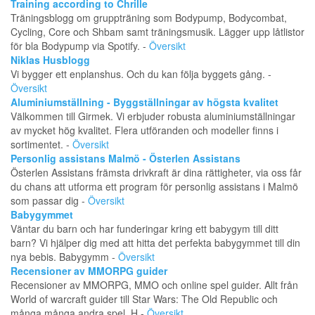
Training according to Chrille
Träningsblogg om gruppträning som Bodypump, Bodycombat,
Cycling, Core och Shbam samt träningsmusik. Lägger upp låtlistor
för bla Bodypump via Spotify. -
Översikt
Niklas Husblogg
Vi bygger ett enplanshus. Och du kan följa byggets gång. -
Översikt
Aluminiumställning - Byggställningar av högsta kvalitet
Välkommen till Girmek. Vi erbjuder robusta aluminiumställningar
av mycket hög kvalitet. Flera utföranden och modeller finns i
sortimentet. -
Översikt
Personlig assistans Malmö - Österlen Assistans
Österlen Assistans främsta drivkraft är dina rättigheter, via oss får
du chans att utforma ett program för personlig assistans i Malmö
som passar dig -
Översikt
Babygymmet
Väntar du barn och har funderingar kring ett babygym till ditt
barn? Vi hjälper dig med att hitta det perfekta babygymmet till din
nya bebis. Babygymm -
Översikt
Recensioner av MMORPG guider
Recensioner av MMORPG, MMO och online spel guider. Allt från
World of warcraft guider till Star Wars: The Old Republic och
många många andra spel. H -
Översikt