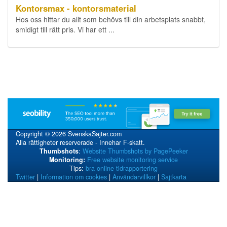
Kontorsmax - kontorsmaterial
Hos oss hittar du allt som behövs till din arbetsplats snabbt,
smidigt till rätt pris. Vi har ett ...
Copyright © 2026 SvenskaSajter.com
Alla rättigheter reserverade - Innehar F-skatt.
Thumbshots
:
Website Thumbshots by PagePeeker
Monitoring:
Free website monitoring service
Tips:
bra online tidrapportering
Twitter
|
Information om cookies
|
Användarvillkor
|
Sajtkarta