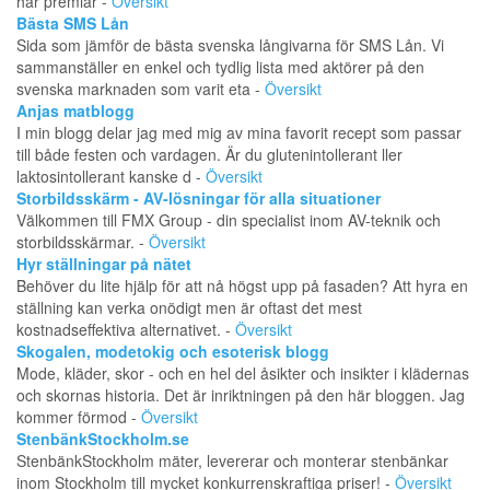
har premiär -
Översikt
Bästa SMS Lån
Sida som jämför de bästa svenska långivarna för SMS Lån. Vi
sammanställer en enkel och tydlig lista med aktörer på den
svenska marknaden som varit eta -
Översikt
Anjas matblogg
I min blogg delar jag med mig av mina favorit recept som passar
till både festen och vardagen. Är du glutenintollerant ller
laktosintollerant kanske d -
Översikt
Storbildsskärm - AV-lösningar för alla situationer
Välkommen till FMX Group - din specialist inom AV-teknik och
storbildsskärmar. -
Översikt
Hyr ställningar på nätet
Behöver du lite hjälp för att nå högst upp på fasaden? Att hyra en
ställning kan verka onödigt men är oftast det mest
kostnadseffektiva alternativet. -
Översikt
Skogalen, modetokig och esoterisk blogg
Mode, kläder, skor - och en hel del åsikter och insikter i klädernas
och skornas historia. Det är inriktningen på den här bloggen. Jag
kommer förmod -
Översikt
StenbänkStockholm.se
StenbänkStockholm mäter, levererar och monterar stenbänkar
inom Stockholm till mycket konkurrenskraftiga priser! -
Översikt