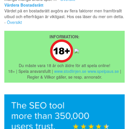
Värdera Bostadsrätt
Värdet på en bostadsrätt avgörs av flera faktorer men framförallt
utbud och efterfrågan är viktigast. Hos oss läser du mer om detta.
-
Översikt
INFORMATION:
Du måste vara 18 år och äldre för att spela online!
18+ | Spela ansvarsfullt |
www.stodlinjen.se
www.spelpaus.se
|
Regler & Villkor gäller, se resp. annonsör.