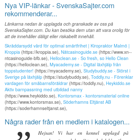
Nya VIP-länkar - SvenskaSajter.com
rekommenderar...
Länkarna nedan är upplagda och granskade av oss på
SvenskaSajter.com. Du kan besöka dem utan att vara orolig för
att de innehåller dåligt eller riskabellt innehåll.
Skräddarsydd vård för optimal smärtfrihet | Kiropraktor Malmö |
Kroppia
(https://kroppia.se),
Nätcasinoguide.se
(https://www.xn--
ntcasinoguide-bfb.se),
Helloclean.se - So fresh, so Hello Clean
(https://helloclean.se),
Myacademy.se - Digital läxhjälp från
toppstudenter!
(https://myacademy.se),
Studybuddy.se - Störst i
Sverige på läxhjälp
(https://studybuddy.se),
Toddly.nu - Förenklar
vardagen för småbarnsföräldrar
(https://toddly.nu),
Heykiddo.se
Aktiv barnpassning med utbildad nanny
(https://www.heykiddo.se),
Kontorsmax - kontorsmaterial online
(https://www.kontorsmax.se),
Söderhamns Eltjänst AB
(https://soderhamnseltjanst.se),
Några rader från en medlem i katalogen...
Hejsan! Vi har en kennel upplagd på