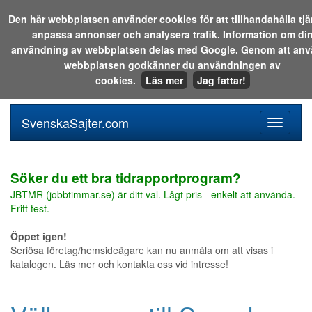
Den här webbplatsen använder cookies för att tillhandahålla tjä
anpassa annonser och analysera trafik. Information om di
Sök i katalogen eller på webben:
användning av webbplatsen delas med Google. Genom att an
webbplatsen godkänner du användningen av
cookies.
Läs mer
Jag fattar!
SvenskaSajter.com
Mobilan
meny
för
svenska
Söker du ett bra tidrapportprogram?
JBTMR (jobbtimmar.se) är ditt val. Lågt pris - enkelt att använda.
Fritt test.
Öppet igen!
Seriösa företag/hemsideägare kan nu anmäla om att visas i
katalogen. Läs mer och kontakta oss vid intresse!