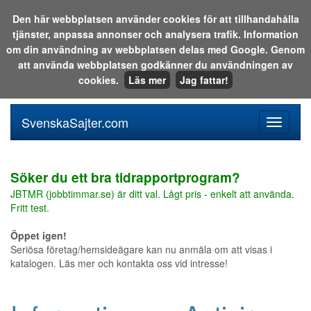
Den här webbplatsen använder cookies för att tillhandahålla
tjänster, anpassa annonser och analysera trafik. Information
Sök i katalogen eller på webben:
om din användning av webbplatsen delas med Google. Genom
att använda webbplatsen godkänner du användningen av
cookies.
Läs mer
Jag fattar!
SvenskaSajter.com
Mobilan
meny
för
svenska
Söker du ett bra tidrapportprogram?
JBTMR (jobbtimmar.se) är ditt val. Lågt pris - enkelt att använda.
Fritt test.
Öppet igen!
Seriösa företag/hemsideägare kan nu anmäla om att visas i
katalogen. Läs mer och kontakta oss vid intresse!