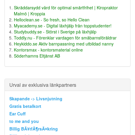
Skräddarsydd vård för optimal smärtfrihet | Kiropraktor
Malmö | Kroppia
Helloclean.se - So fresh, so Hello Clean
Myacademy.se - Digital läxhjälp från toppstudenter!
Studybuddy.se - Störst i Sverige på läxhjälp
Toddly.nu - Förenklar vardagen för småbarnsföräldrar
Heykiddo.se Aktiv barnpassning med utbildad nanny
Kontorsmax - kontorsmaterial online
Söderhamns Eltjänst AB
Urval av exklusiva länkpartners
Skapande -> Livsnjutning
Gratis betalkort
Ear Cuff
to me and you
Billig BÃ¥tfÃ¶rsÃ¤kring