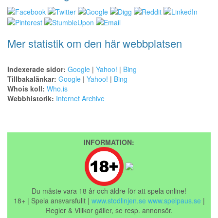
Mer statistik om den här webbplatsen
Indexerade sidor:
Google
|
Yahoo!
|
Bing
Tillbakalänkar:
Google
|
Yahoo!
|
Bing
Whois koll:
Who.is
Webbhistorik:
Internet Archive
INFORMATION:
Du måste vara 18 år och äldre för att spela online!
18+ | Spela ansvarsfullt |
www.stodlinjen.se
www.spelpaus.se
|
Regler & Villkor gäller, se resp. annonsör.