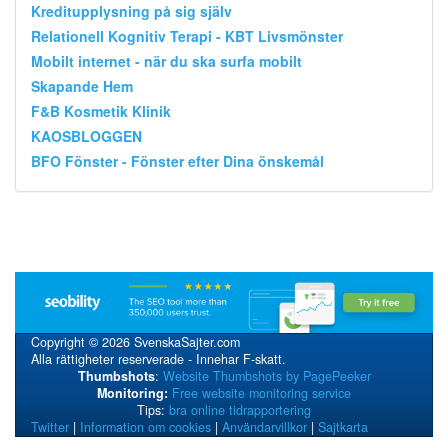
Kreditupplysning på sig själv
Relationell Kognitiv Terapi - KBT Livsmönster
Mobilt internet - när du ska surfa mobilt
Skapande Hem
F&B Kosmetik Klinik
KAOSBLOGGEN
BFO Fönster - Fönster efter Dina önskemål
Copyright © 2026 SvenskaSajter.com
Alla rättigheter reserverade - Innehar F-skatt.
Thumbshots
:
Website Thumbshots by PagePeeker
Monitoring:
Free website monitoring service
Tips:
bra online tidrapportering
Twitter
|
Information om cookies
|
Användarvillkor
|
Sajtkarta