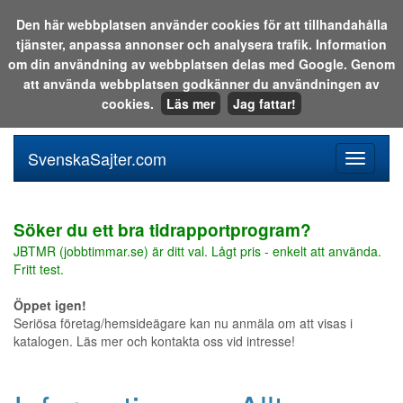
Den här webbplatsen använder cookies för att tillhandahålla
tjänster, anpassa annonser och analysera trafik. Information
Sök i katalogen eller på webben:
om din användning av webbplatsen delas med Google. Genom
att använda webbplatsen godkänner du användningen av
cookies.
Läs mer
Jag fattar!
SvenskaSajter.com
Mobilan
meny
för
svenska
Söker du ett bra tidrapportprogram?
JBTMR (jobbtimmar.se) är ditt val. Lågt pris - enkelt att använda.
Fritt test.
Öppet igen!
Seriösa företag/hemsideägare kan nu anmäla om att visas i
katalogen. Läs mer och kontakta oss vid intresse!