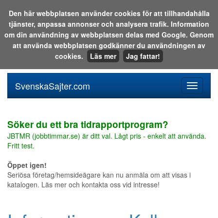
Den här webbplatsen använder cookies för att tillhandahålla
tjänster, anpassa annonser och analysera trafik. Information
Sök i katalogen eller på webben:
om din användning av webbplatsen delas med Google. Genom
att använda webbplatsen godkänner du användningen av
cookies.
Läs mer
Jag fattar!
SvenskaSajter.com
Mobilan
meny
för
svenska
Söker du ett bra tidrapportprogram?
JBTMR (jobbtimmar.se) är ditt val. Lågt pris - enkelt att använda.
Fritt test.
Öppet igen!
Seriösa företag/hemsideägare kan nu anmäla om att visas i
katalogen. Läs mer och kontakta oss vid intresse!