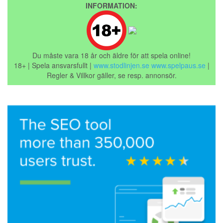
INFORMATION:
Du måste vara 18 år och äldre för att spela online!
18+ | Spela ansvarsfullt |
www.stodlinjen.se
www.spelpaus.se
|
Regler & Villkor gäller, se resp. annonsör.