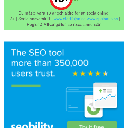
Du måste vara 18 år och äldre för att spela online!
18+ | Spela ansvarsfullt |
www.stodlinjen.se
www.spelpaus.se
|
Regler & Villkor gäller, se resp. annonsör.