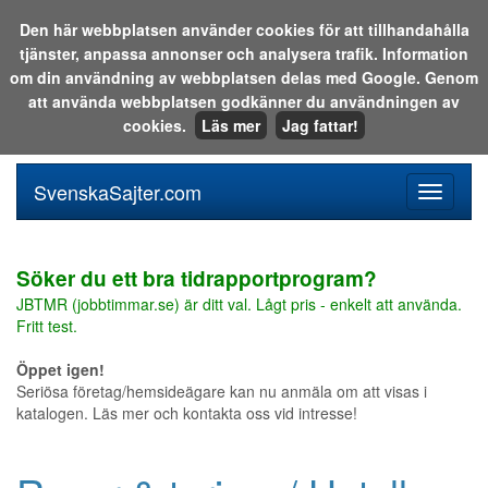
Den här webbplatsen använder cookies för att tillhandahålla
tjänster, anpassa annonser och analysera trafik. Information
Sök i katalogen eller på webben:
om din användning av webbplatsen delas med Google. Genom
att använda webbplatsen godkänner du användningen av
cookies.
Läs mer
Jag fattar!
SvenskaSajter.com
Mobilan
meny
för
svenska
Söker du ett bra tidrapportprogram?
JBTMR (jobbtimmar.se) är ditt val. Lågt pris - enkelt att använda.
Fritt test.
Öppet igen!
Seriösa företag/hemsideägare kan nu anmäla om att visas i
katalogen. Läs mer och kontakta oss vid intresse!