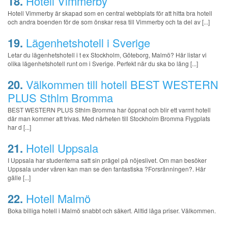
18.
Hotell Vimmerby
Hotell Vimmerby är skapad som en central webbplats för att hitta bra hotell
och andra boenden för de som önskar resa till Vimmerby och ta del av [...]
19.
Lägenhetshotell i Sverige
Letar du lägenhetshotell i t ex Stockholm, Göteborg, Malmö? Här listar vi
olika lägenhetshotell runt om i Sverige. Perfekt när du ska bo läng [...]
20.
Välkommen till hotell BEST WESTERN
PLUS Sthlm Bromma
BEST WESTERN PLUS Sthlm Bromma har öppnat och blir ett varmt hotell
där man kommer att trivas. Med närheten till Stockholm Bromma Flygplats
har d [...]
21.
Hotell Uppsala
I Uppsala har studenterna satt sin prägel på nöjeslivet. Om man besöker
Uppsala under våren kan man se den fantastiska ?Forsränningen?. Här
gälle [...]
22.
Hotell Malmö
Boka billiga hotell i Malmö snabbt och säkert. Alltid låga priser. Välkommen.