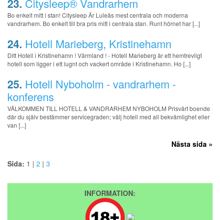
23.
Citysleep® Vandrarhem
Bo enkelt mitt i stan! Citysleep Är Luleås mest centrala och moderna
vandrarhem. Bo enkelt till bra pris mitt i centrala stan. Runt hörnet har [...]
24.
Hotell Marieberg, Kristinehamn
Ditt Hotell i Kristinehamn ! Värmland ! - Hotell Marieberg är ett hemtrevligt
hotell som ligger i ett lugnt och vackert område i Kristinehamn. Ho [...]
25.
Hotell Nyboholm - vandrarhem -
konferens
VÄLKOMMEN TILL HOTELL & VANDRARHEM NYBOHOLM Prisvärt boende
där du själv bestämmer servicegraden; välj hotell med all bekvämlighet eller
van [...]
Nästa sida »
Sida:
1 |
2
|
3
INFORMATION: