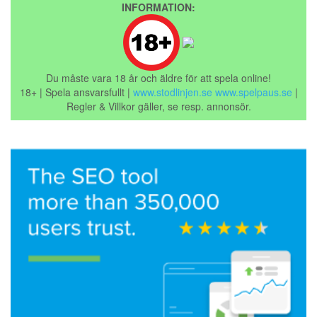
INFORMATION:
Du måste vara 18 år och äldre för att spela online!
18+ | Spela ansvarsfullt |
www.stodlinjen.se
www.spelpaus.se
|
Regler & Villkor gäller, se resp. annonsör.