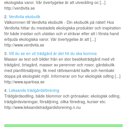
ekologiska varor. Vår övertygelse är att utveckling oc [...]
http://verdivita.se
2.
Verdivita ekobutik
Välkommen till Verdivita ekobutik - Din ekobutik på nätet! Hos
Verdivita hittar du mestadels ekologiska produkter och inspiration
för både insidan och utsidan och vi strävar efter att i första hand
erbjuda ekologiska varor. Vår övertygelse är att [...]
http://www.verdivita.se
3.
Vill du se en vit trädgård är det hit du ska komma
Massor av text och bilder från en stor besöksträdgård med vit
trädgård, örtagård, massor av perenner och rosor, gårdsbutik
med plantförsäljning, fik med rättvisemärkt kaffe och hembakt
doppa på ekologiskt mjöl. Informerar om hur ekologisk odling [...]
http://www.sparlosa.se
4.
Leksands trädgårdsförening
Trädgårdsodling, både blommor och grönsaker, ekologisk odling,
trädgårdsvisningar, försäljning, olika föredrag, kurser etc.
http://www.leksandstradgardsforening.n.nu