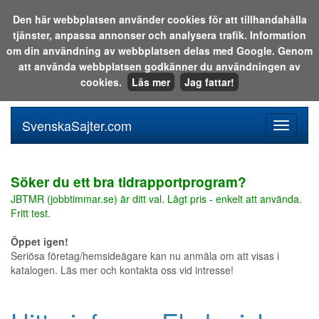
Den här webbplatsen använder cookies för att tillhandahålla
tjänster, anpassa annonser och analysera trafik. Information
Sök i katalogen eller på webben:
om din användning av webbplatsen delas med Google. Genom
att använda webbplatsen godkänner du användningen av
cookies.
Läs mer
Jag fattar!
SvenskaSajter.com
Mobilan
meny
för
svenska
Söker du ett bra tidrapportprogram?
JBTMR (jobbtimmar.se) är ditt val. Lågt pris - enkelt att använda.
Fritt test.
Öppet igen!
Seriösa företag/hemsideägare kan nu anmäla om att visas i
katalogen. Läs mer och kontakta oss vid intresse!