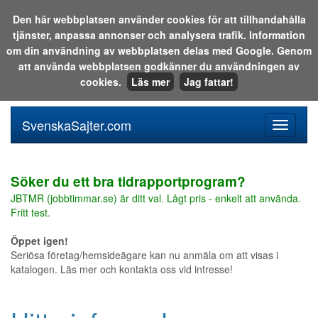
Den här webbplatsen använder cookies för att tillhandahålla
tjänster, anpassa annonser och analysera trafik. Information
Sök i katalogen eller på webben:
om din användning av webbplatsen delas med Google. Genom
att använda webbplatsen godkänner du användningen av
cookies.
Läs mer
Jag fattar!
SvenskaSajter.com
Mobilan
meny
för
svenska
Söker du ett bra tidrapportprogram?
JBTMR (jobbtimmar.se) är ditt val. Lågt pris - enkelt att använda.
Fritt test.
Öppet igen!
Seriösa företag/hemsideägare kan nu anmäla om att visas i
katalogen. Läs mer och kontakta oss vid intresse!