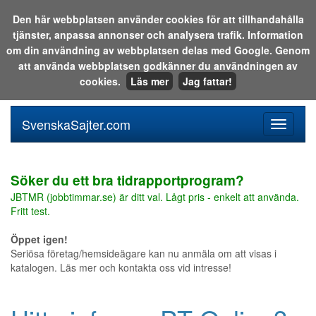
Den här webbplatsen använder cookies för att tillhandahålla
tjänster, anpassa annonser och analysera trafik. Information
Sök i katalogen eller på webben:
om din användning av webbplatsen delas med Google. Genom
att använda webbplatsen godkänner du användningen av
cookies.
Läs mer
Jag fattar!
SvenskaSajter.com
Mobilan
meny
för
svenska
Söker du ett bra tidrapportprogram?
JBTMR (jobbtimmar.se) är ditt val. Lågt pris - enkelt att använda.
Fritt test.
Öppet igen!
Seriösa företag/hemsideägare kan nu anmäla om att visas i
katalogen. Läs mer och kontakta oss vid intresse!