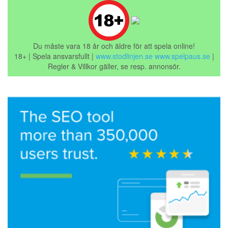
Du måste vara 18 år och äldre för att spela online!
18+ | Spela ansvarsfullt |
www.stodlinjen.se
www.spelpaus.se
|
Regler & Villkor gäller, se resp. annonsör.