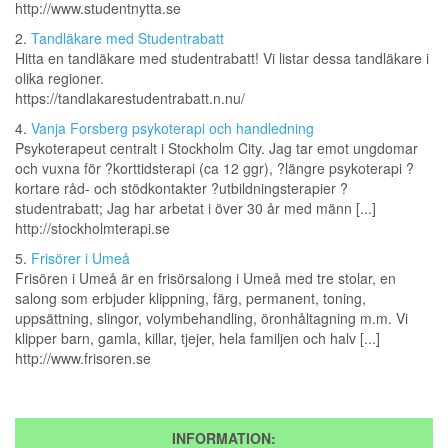
http://www.studentnytta.se
2.
Tandläkare med Studentrabatt
Hitta en tandläkare med studentrabatt! Vi listar dessa tandläkare i
olika regioner.
https://tandlakarestudentrabatt.n.nu/
4.
Vanja Forsberg psykoterapi och handledning
Psykoterapeut centralt i Stockholm City. Jag tar emot ungdomar
och vuxna för ?korttidsterapi (ca 12 ggr), ?längre psykoterapi ?
kortare råd- och stödkontakter ?utbildningsterapier ?
studentrabatt; Jag har arbetat i över 30 år med männ [...]
http://stockholmterapi.se
5.
Frisörer i Umeå
Frisören i Umeå är en frisörsalong i Umeå med tre stolar, en
salong som erbjuder klippning, färg, permanent, toning,
uppsättning, slingor, volymbehandling, öronhåltagning m.m. Vi
klipper barn, gamla, killar, tjejer, hela familjen och halv [...]
http://www.frisoren.se
INFORMATION: