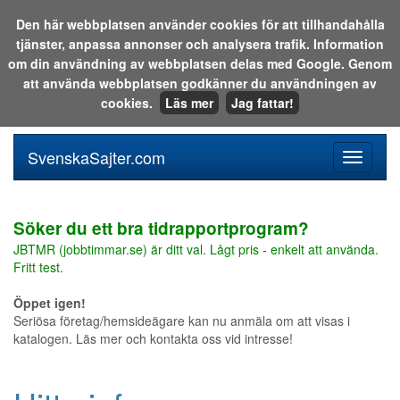
Den här webbplatsen använder cookies för att tillhandahålla
tjänster, anpassa annonser och analysera trafik. Information
Sök i katalogen eller på webben:
om din användning av webbplatsen delas med Google. Genom
att använda webbplatsen godkänner du användningen av
cookies.
Läs mer
Jag fattar!
SvenskaSajter.com
Mobilan
meny
för
svenska
Söker du ett bra tidrapportprogram?
JBTMR (jobbtimmar.se) är ditt val. Lågt pris - enkelt att använda.
Fritt test.
Öppet igen!
Seriösa företag/hemsideägare kan nu anmäla om att visas i
katalogen. Läs mer och kontakta oss vid intresse!