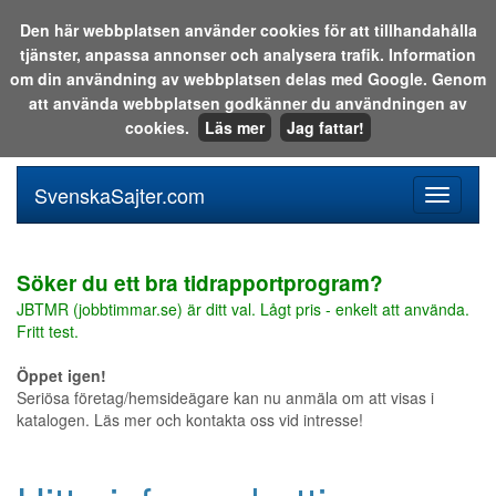
Den här webbplatsen använder cookies för att tillhandahålla
tjänster, anpassa annonser och analysera trafik. Information
Sök i katalogen eller på webben:
om din användning av webbplatsen delas med Google. Genom
att använda webbplatsen godkänner du användningen av
cookies.
Läs mer
Jag fattar!
SvenskaSajter.com
Mobilan
meny
för
svenska
Söker du ett bra tidrapportprogram?
JBTMR (jobbtimmar.se) är ditt val. Lågt pris - enkelt att använda.
Fritt test.
Öppet igen!
Seriösa företag/hemsideägare kan nu anmäla om att visas i
katalogen. Läs mer och kontakta oss vid intresse!