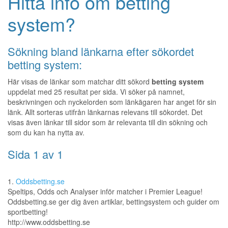
Hitta info om betting
system?
Sökning bland länkarna efter sökordet
betting system:
Här visas de länkar som matchar ditt sökord
betting system
uppdelat med 25 resultat per sida. Vi söker på namnet,
beskrivningen och nyckelorden som länkägaren har anget för sin
länk. Allt sorteras utifrån länkarnas relevans till sökordet. Det
visas även länkar till sidor som är relevanta till din sökning och
som du kan ha nytta av.
Sida 1 av 1
1.
Oddsbetting.se
Speltips, Odds och Analyser inför matcher i Premier League!
Oddsbetting.se ger dig även artiklar, bettingsystem och guider om
sportbetting!
http://www.oddsbetting.se