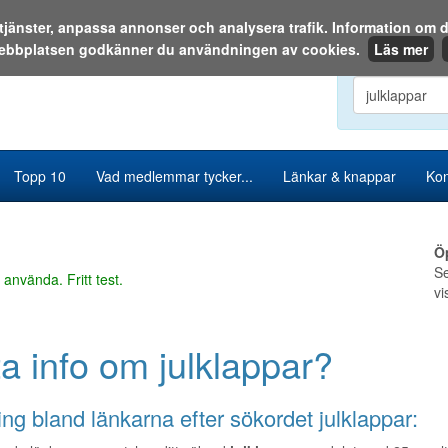
a tjänster, anpassa annonser och analysera trafik. Information o
ebbplatsen godkänner du användningen av cookies.
Läs mer
Sök i katalog
Topp 10
Vad medlemmar tycker...
Länkar & knappar
Kon
Ö
Se
 använda. Fritt test.
vi
ta info om julklappar?
ng bland länkarna efter sökordet julklappar: