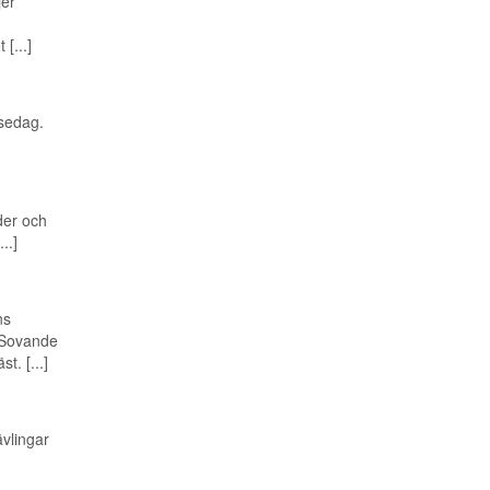
jer
[...]
lsedag.
nder och
..]
ns
: Sovande
t. [...]
ävlingar