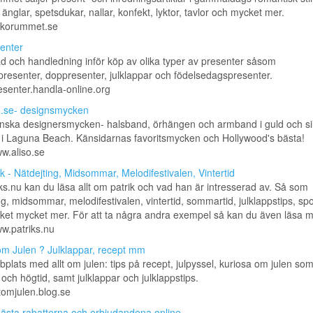
u änglar, spetsdukar, nallar, konfekt, lyktor, tavlor och mycket mer.
yckorummet.se
enter
åd och handledning inför köp av olika typer av presenter såsom
presenter, doppresenter, julklappar och födelsedagspresenter.
resenter.handla-online.org
o.se- designsmycken
nska designersmycken- halsband, örhängen och armband i guld och sil
 i Laguna Beach. Känsidarnas favoritsmycken och Hollywood's bästa!
ww.aliso.se
ik - Nätdejting, Midsommar, Melodifestivalen, Vintertid
ks.nu kan du läsa allt om patrik och vad han är intresserad av. Så som
ng, midsommar, melodifestivalen, vintertid, sommartid, julklappstips, spo
et mycket mer. För att ta några andra exempel så kan du även läsa ma
ww.patriks.nu
 om Julen ? Julklappar, recept mm
plats med allt om julen: tips på recept, julpyssel, kuriosa om julen so
n och högtid, samt julklappar och julklappstips.
ltomjulen.blog.se
ästa rabatterna och erbjudandena online.