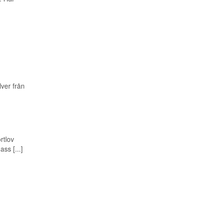
ver från
rtlov
ss [...]
m