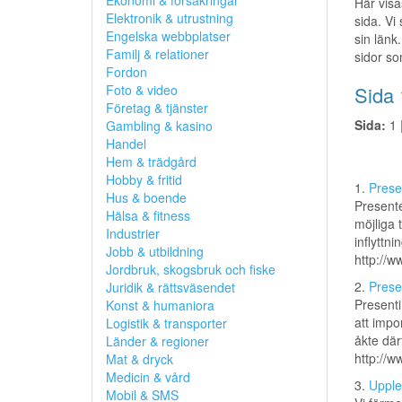
Ekonomi & försäkringar
Här visa
Elektronik & utrustning
sida. Vi
Engelska webbplatser
sin länk.
Familj & relationer
sidor so
Fordon
Foto & video
Sida 
Företag & tjänster
Sida:
1 
Gambling & kasino
Handel
Hem & trädgård
Hobby & fritid
1.
Prese
Hus & boende
Presente
Hälsa & fitness
möjliga 
Industrier
inflyttni
Jobb & utbildning
http://w
Jordbruk, skogsbruk och fiske
2.
Prese
Juridik & rättsväsendet
Presenti
Konst & humaniora
att impo
Logistik & transporter
åkte där
Länder & regioner
http://w
Mat & dryck
Medicin & vård
3.
Upple
Mobil & SMS