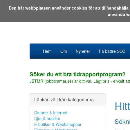
Den här webbplatsen använder cookies för att tillhandahåll
använda w
Hem
Om
Nyheter
Få bättre SEO
Söker du ett bra tidrapportprogram?
JBTMR (jobbtimmar.se) är ditt val. Lågt pris - enkelt att
Länkar, välj från kategorierna
Hit
Datorer & Internet
Djur & husdjur
Sökni
E-butiker & Webbshoppar