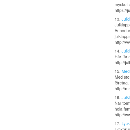
mycket a
https://
13.
Julk
Julklapp
Annorlun
julklappa
http://w
14.
Julk
Här får 
http://j
15.
Med 
Med stör
företag.
http://m
16.
Julk
När tomt
hela fam
http://w
17.
Lyck
Lyckorum