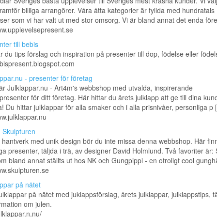
dlar Sveriges bästa upplevelser till Sveriges mest kräsna kunder. Vi väl
 framför billiga arrangörer. Våra åtta kategorier är fyllda med hundratals
ser som vi har valt ut med stor omsorg. Vi är bland annat det enda föret 
ww.upplevelsepresent.se
ter till bebis
ar du tips förslag och inspiration på presenter till dop, födelse eller föde
ebispresent.blogspot.com
ppar.nu - presenter för företag
är Julklappar.nu - Art4m's webbshop med utvalda, inspirerande
resenter för ditt företag. Här hittar du årets julklapp att ge till dina ku
! Du hittar julklappar för alla smaker och i alla prisnivåer, personliga p [.
ww.julklappar.nu
| Skulpturen
 hantverk med unik design bör du inte missa denna webbshop. Här fin
ga presenter, täljda i trä, av designer David Holmlund. Två favoriter är
m bland annat ställts ut hos NK och Gungpippi - en otroligt cool gunghäs
ww.skulpturen.se
appar på nätet
julklappar på nätet med juklappsförslag, årets julklappar, julklappstips, t
rmation om julen.
ulklappar.n.nu/