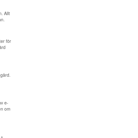
. Allt
an.
er för
ärd
gård.
av e-
ven om
 +