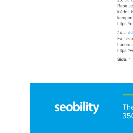
Rabattko
kläder, 
kampanje
https://r
24.
Julk
Få julkl
honom o
https://
Sida:
1 