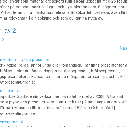
s de länkar som matchar ditt sökord
julklappar
uppdelat med 25 result
 söker på namnet, beskrivningen och nyckelorden som länkägaren har a
 Allt sorteras utifrån länkarnas relevans till sökordet. Det visas även länka
m är relevanta till din sökning och som du kan ha nytta av.
1 av 2
|
2
Näs
ntkuriren - Lyxiga presenter
r - lyxiga, roliga, annorlunda eller romantiska. Här finns presenter för a
tillfällen. Letar du födelsedagspresent, doppresent, bröllopspresent,
ngspresent eller julklappar så hittar du många bra presenttips och julkl [..
ww.presentkuriren.se
ntimport.se
mport.se Startade sin verksamhet på nätet i slutet av 2006. Våra ambit
rtera prylar och presenter som man inte hittar på så många andra ställe
för på inköpsresa till de största mässorna i Fjärran Östern. Vårt [...]
ww.presentimport.se
velsepresent