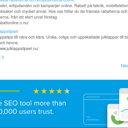
der, erbjudanden och kampanjer online. Rabatt på teknik, mobiltelefon
leksaker och mycket annat. Hos oss hittar du de främsta rabatterna och
rna, från ett stort urval företag.
abattonline.n.nu/
lappstipset
appstips till nära och kära. Unika, roliga och uppskattade julklappar till 
ch henne.
www.julklappstipset.nu/
|
2
Näs