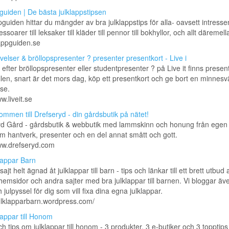
guiden | De bästa julklappstipsen
guiden hittar du mängder av bra julklappstips för alla- oavsett intressen
ssoarer till leksaker till kläder till pennor till bokhyllor, och allt däremell
lappguiden.se
velser & bröllopspresenter ? presenter presentkort - Live i
 efter bröllopspresenter eller studentpresenter ? på Live it finns present
lfällen, snart är det mors dag, köp ett presentkort och ge bort en minnesv
se.
w.liveit.se
ommen till Drefseryd - din gårdsbutik på nätet!
yd Gård - gårdsbutik & webbutik med lammskinn och honung från egen 
 hantverk, presenter och en del annat smått och gott.
ww.drefseryd.com
lappar Barn
jt helt ägnad åt julklappar till barn - tips och länkar till ett brett utbud 
 hemsidor och andra sajter med bra julklappar till barnen. Vi bloggar ä
 julpyssel för dig som vill fixa dina egna julklappar.
julklapparbarn.wordpress.com/
lappar till Honom
h tips om julklappar till honom - 3 produkter, 3 e-butiker och 3 topptips