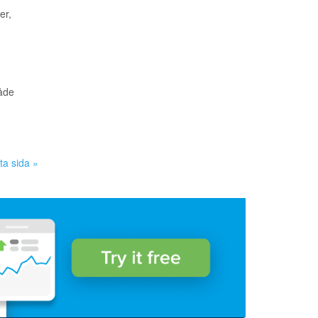
er,
både
ta sida »