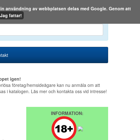
m din användning av webbplatsen delas med Google. Genom att
Den 7 augusti 2026
Jag fattar!
en eller på webben:
takt
ppet igen!
riösa företag/hemsideägare kan nu anmäla om att
sas i katalogen. Läs mer och kontakta oss vid intresse!
INFORMATION: