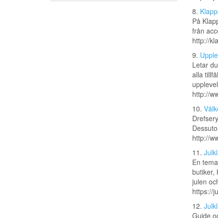
8.
Klapp
På Klapp
från acce
http://k
9.
Upple
Letar du
alla til
upplevel
http://ww
10.
Välk
Drefser
Dessutom
http://w
11.
Julk
En temasa
butiker,
julen och
https://
12.
Julk
Guide oc