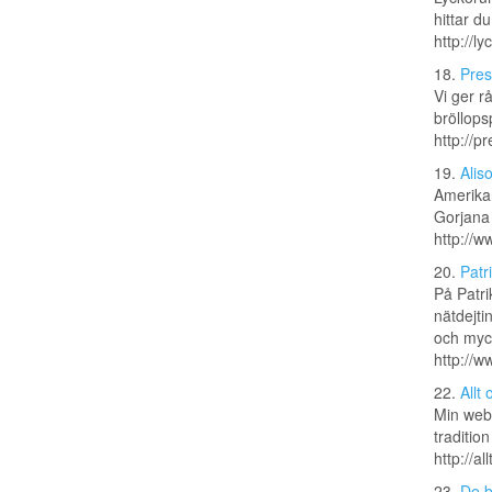
hittar d
http://l
18.
Pres
Vi ger r
bröllops
http://p
19.
Alis
Amerika
Gorjana
http://w
20.
Patr
På Patri
nätdejti
och myck
http://w
22.
Allt
Min webb
traditio
http://al
23.
De b