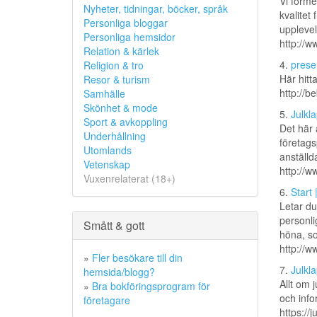
Vi förme
Nyheter, tidningar, böcker, språk
kvalitet
Personliga bloggar
upplevel
Personliga hemsidor
http://w
Relation & kärlek
4.
presen
Religion & tro
Här hitt
Resor & turism
http://b
Samhälle
Skönhet & mode
5.
Julkla
Sport & avkoppling
Det här 
Underhållning
företagsp
Utomlands
anställda
Vetenskap
http://w
Vuxenrelaterat (18+)
6.
Start 
Letar du
personli
Smått & gott
höna, so
http://w
»
Fler besökare till din
7.
Julkl
hemsida/blogg?
Allt om 
»
Bra bokföringsprogram för
och info
företagare
https://j