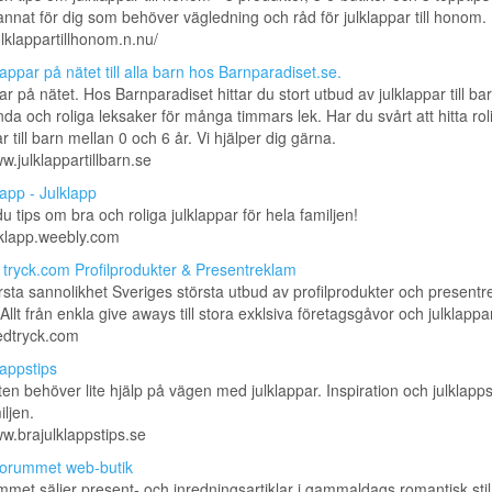
nnat för dig som behöver vägledning och råd för julklappar till honom.
julklappartillhonom.n.nu/
lappar på nätet till alla barn hos Barnparadiset.se.
ar på nätet. Hos Barnparadiset hittar du stort utbud av julklappar till bar
da och roliga leksaker för många timmars lek. Har du svårt att hitta rol
r till barn mellan 0 och 6 år. Vi hjälper dig gärna.
ww.julklappartillbarn.se
lapp - Julklapp
du tips om bra och roliga julklappar för hela familjen!
ulklapp.weebly.com
tryck.com Profilprodukter & Presentreklam
sta sannolikhet Sveriges största utbud av profilprodukter och presentrek
 Allt från enkla give aways till stora exklsiva företagsgåvor och julklappar
edtryck.com
lappstips
en behöver lite hjälp på vägen med julklappar. Inspiration och julklapps
iljen.
ww.brajulklappstips.se
orummet web-butik
met säljer present- och inredningsartiklar i gammaldags romantisk stil