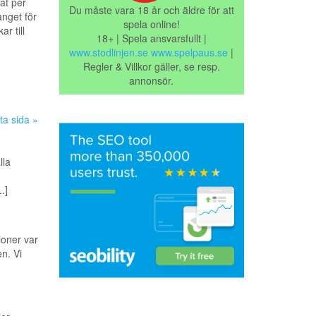
at per
Du måste vara 18 år och äldre för att
nget för
spela online!
r till
18+ | Spela ansvarsfullt |
www.stodlinjen.se
www.spelpaus.se
|
Regler & Villkor gäller, se resp.
annonsör.
ta sida »
lla
.]
ioner var
n. Vi