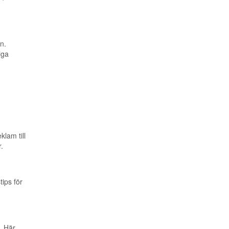
n.
iga
lam till
.
tips för
. Här