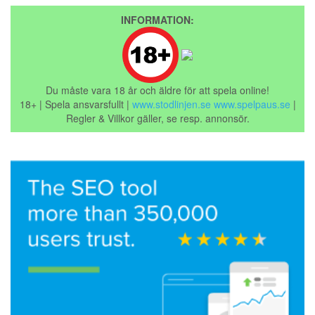
INFORMATION:
Du måste vara 18 år och äldre för att spela online!
18+ | Spela ansvarsfullt |
www.stodlinjen.se
www.spelpaus.se
|
Regler & Villkor gäller, se resp. annonsör.