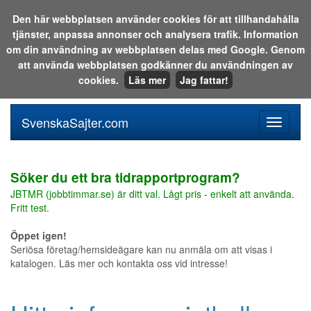
Den här webbplatsen använder cookies för att tillhandahålla
tjänster, anpassa annonser och analysera trafik. Information
Sök i katalogen eller på webben:
om din användning av webbplatsen delas med Google. Genom
att använda webbplatsen godkänner du användningen av
cookies.
Läs mer
Jag fattar!
SvenskaSajter.com
Mobilan
meny
för
svenska
Söker du ett bra tidrapportprogram?
JBTMR (jobbtimmar.se) är ditt val. Lågt pris - enkelt att använda.
Fritt test.
Öppet igen!
Seriösa företag/hemsideägare kan nu anmäla om att visas i
katalogen. Läs mer och kontakta oss vid intresse!