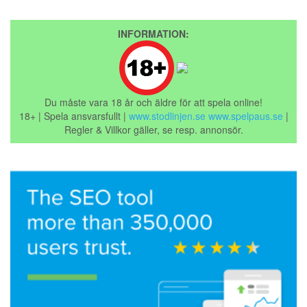
INFORMATION:
Du måste vara 18 år och äldre för att spela online!
18+ | Spela ansvarsfullt |
www.stodlinjen.se
www.spelpaus.se
|
Regler & Villkor gäller, se resp. annonsör.