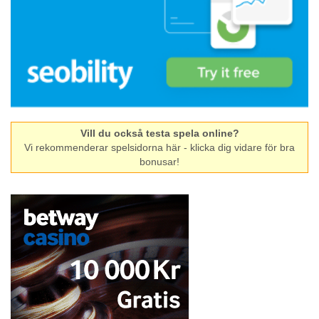
Vill du också testa spela online?
Vi rekommenderar spelsidorna här - klicka dig vidare för bra
bonusar!