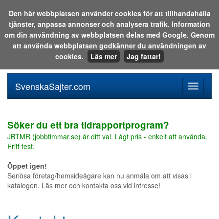
Den här webbplatsen använder cookies för att tillhandahålla
tjänster, anpassa annonser och analysera trafik. Information
Sök i katalogen eller på webben:
om din användning av webbplatsen delas med Google. Genom
att använda webbplatsen godkänner du användningen av
cookies.
Läs mer
Jag fattar!
SvenskaSajter.com
Mobilan
meny
för
svenska
Söker du ett bra tidrapportprogram?
JBTMR (jobbtimmar.se) är ditt val. Lågt pris - enkelt att använda.
Fritt test.
Öppet igen!
Seriösa företag/hemsideägare kan nu anmäla om att visas i
katalogen. Läs mer och kontakta oss vid intresse!