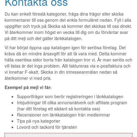
Kontakta oss
Du kan enkelt föreslå kategorier, fråga dina frågor eller skicka
kommentarer till oss genom det enkla formuläret nedan. Fyll i alla
uppgifter och tryck på Skicka så kommer det skickas till oss direkt.
Vi återkommer inom högst en vecka till dig om du förväntar svar
på ditt mejl och det gäller länkkatalogen.
Vi har börjat öppna upp katalogen igen för seriösa företag. Det
krävs då en mindre årsavgift för att få vara med. Detta kommer
hålla oseriösa sidor borta från katalogen tror vi. Är man seriös och
vill listas är det inga problem. Allt faktureras via e-postfaktura och
vi innehar F-skatt. Skicka in din intresseanmälan nedan så
återkommer vi med pris.
Exempel på mejl vi får:
Supportfrågor som berör registreringen i länkkatalogen
Inbjudningar till olika annonsnätverk och affiliate program
(har ditt företag ett sådant så kontakta oss)
Recensioner om länkkatalogen från medlemmar
Tips på nya kategorier
Lovord och tackord för tjänsten