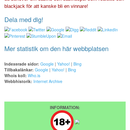
blackjack för att kanske bli en vinnare!
Dela med dig!
Mer statistik om den här webbplatsen
Indexerade sidor:
Google
|
Yahoo!
|
Bing
Tillbakalänkar:
Google
|
Yahoo!
|
Bing
Whois koll:
Who.is
Webbhistorik:
Internet Archive
INFORMATION: