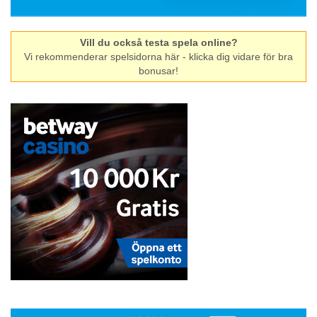
Vill du också testa spela online?
Vi rekommenderar spelsidorna här - klicka dig vidare för bra
bonusar!