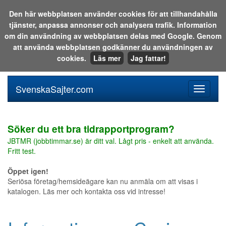
Den här webbplatsen använder cookies för att tillhandahålla
tjänster, anpassa annonser och analysera trafik. Information
Sök i katalogen eller på webben:
om din användning av webbplatsen delas med Google. Genom
att använda webbplatsen godkänner du användningen av
cookies.
Läs mer
Jag fattar!
SvenskaSajter.com
Mobilan
meny
för
svenska
Söker du ett bra tidrapportprogram?
JBTMR (jobbtimmar.se) är ditt val. Lågt pris - enkelt att använda.
Fritt test.
Öppet igen!
Seriösa företag/hemsideägare kan nu anmäla om att visas i
katalogen. Läs mer och kontakta oss vid intresse!