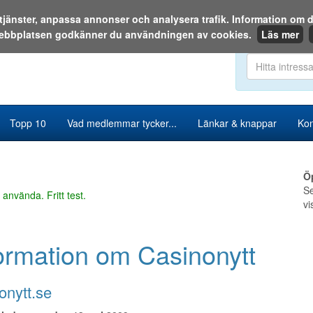
a tjänster, anpassa annonser och analysera trafik. Information o
ebbplatsen godkänner du användningen av cookies.
Läs mer
Sök i katalog
Topp 10
Vad medlemmar tycker...
Länkar & knappar
Kon
Ö
Se
 använda. Fritt test.
vi
ormation om Casinonytt
onytt.se