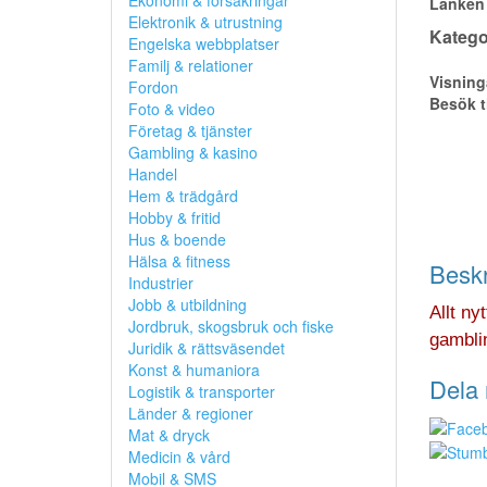
Ekonomi & försäkringar
Länken 
Elektronik & utrustning
Kategor
Engelska webbplatser
Familj & relationer
Visning
Fordon
Besök t
Foto & video
Företag & tjänster
Gambling & kasino
Handel
Hem & trädgård
Hobby & fritid
Hus & boende
Hälsa & fitness
Beskr
Industrier
Jobb & utbildning
Allt n
Jordbruk, skogsbruk och fiske
gambli
Juridik & rättsväsendet
Konst & humaniora
Dela 
Logistik & transporter
Länder & regioner
Mat & dryck
Medicin & vård
Mobil & SMS