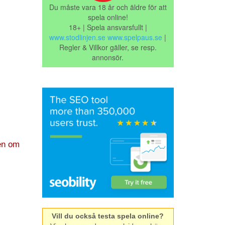
Du måste vara 18 år och äldre för att
spela online!
18+ | Spela ansvarsfullt |
www.stodlinjen.se
www.spelpaus.se
|
Regler & Villkor gäller, se resp.
annonsör.
en om
Vill du också testa spela online?