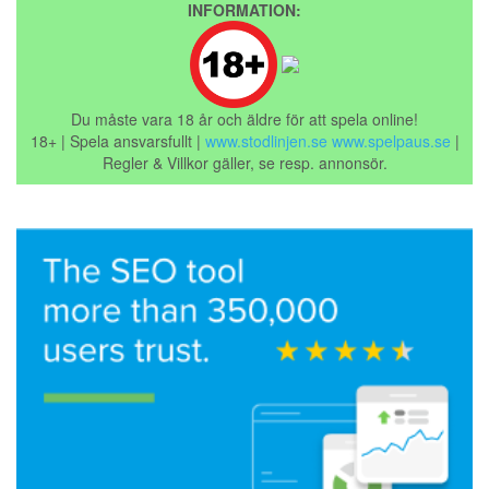
INFORMATION:
Du måste vara 18 år och äldre för att spela online!
18+ | Spela ansvarsfullt |
www.stodlinjen.se
www.spelpaus.se
|
Regler & Villkor gäller, se resp. annonsör.