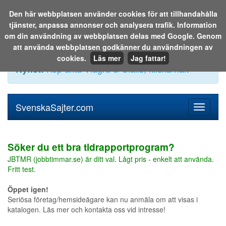
Den här webbplatsen använder cookies för att tillhandahålla
tjänster, anpassa annonser och analysera trafik. Information
Sök i katalogen eller på webben:
om din användning av webbplatsen delas med Google. Genom
att använda webbplatsen godkänner du användningen av
cookies.
Läs mer
Jag fattar!
Köp äkta Viagra & Cialis, klicka här
.
Nyhet!
SvenskaSajter.com
Mobilan
meny
för
svenska
Söker du ett bra tidrapportprogram?
JBTMR (jobbtimmar.se) är ditt val. Lågt pris - enkelt att använda.
Fritt test.
Öppet igen!
Seriösa företag/hemsideägare kan nu anmäla om att visas i
katalogen. Läs mer och kontakta oss vid intresse!