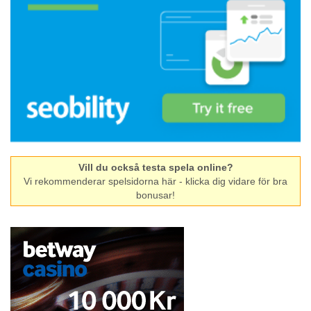
Vill du också testa spela online?
Vi rekommenderar spelsidorna här - klicka dig vidare för bra
bonusar!