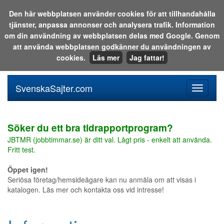
Den här webbplatsen använder cookies för att tillhandahålla
tjänster, anpassa annonser och analysera trafik. Information
Sök i katalogen eller på webben:
om din användning av webbplatsen delas med Google. Genom
att använda webbplatsen godkänner du användningen av
cookies.
Läs mer
Jag fattar!
SvenskaSajter.com
Mobilan
meny
för
svenska
Söker du ett bra tidrapportprogram?
JBTMR (jobbtimmar.se) är ditt val. Lågt pris - enkelt att använda.
Fritt test.
Öppet igen!
Seriösa företag/hemsideägare kan nu anmäla om att visas i
katalogen. Läs mer och kontakta oss vid intresse!