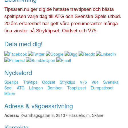
Tipsaren.nu ger dig de hetaste travtipsen och bästa
speltipsen varje dag till ATG och Svenska Spels utbud.
20 års erfarenhet har gett våra prenumeranter många
fina vinster på Stryktipset, Oddset och V75.
Dela med dig!
Nyckelord
Speltips
Travtips
Oddset
Stryktips
V75
V64
Svenska
Spel
ATG
Lången
Bomben
Topptipset
Europatipset
Mixen
Adress & vägbeskrivning
Adress:
Kvarnhagsgatan 3, 28137 Hässleholm, Skåne
Kontakta