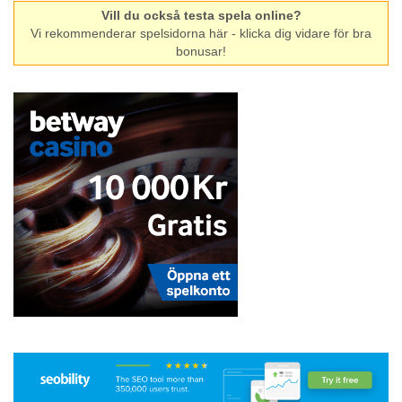
Vill du också testa spela online?
Vi rekommenderar spelsidorna här - klicka dig vidare för bra
bonusar!