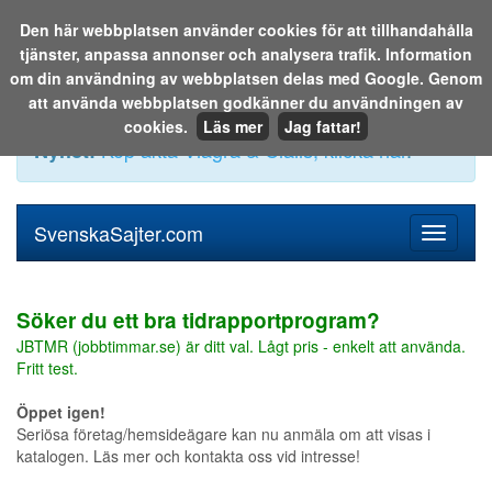
Den här webbplatsen använder cookies för att tillhandahålla
tjänster, anpassa annonser och analysera trafik. Information
Sök i katalogen eller på webben:
om din användning av webbplatsen delas med Google. Genom
att använda webbplatsen godkänner du användningen av
cookies.
Läs mer
Jag fattar!
Köp äkta Viagra & Cialis, klicka här
.
Nyhet!
SvenskaSajter.com
Mobilan
meny
för
svenska
Söker du ett bra tidrapportprogram?
JBTMR (jobbtimmar.se) är ditt val. Lågt pris - enkelt att använda.
Fritt test.
Öppet igen!
Seriösa företag/hemsideägare kan nu anmäla om att visas i
katalogen. Läs mer och kontakta oss vid intresse!