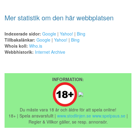
Mer statistik om den här webbplatsen
Indexerade sidor:
Google
|
Yahoo!
|
Bing
Tillbakalänkar:
Google
|
Yahoo!
|
Bing
Whois koll:
Who.is
Webbhistorik:
Internet Archive
INFORMATION:
Du måste vara 18 år och äldre för att spela online!
18+ | Spela ansvarsfullt |
www.stodlinjen.se
www.spelpaus.se
|
Regler & Villkor gäller, se resp. annonsör.