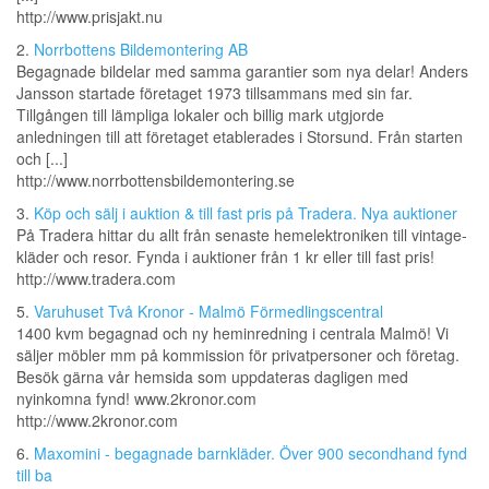
http://www.prisjakt.nu
2.
Norrbottens Bildemontering AB
Begagnade bildelar med samma garantier som nya delar! Anders
Jansson startade företaget 1973 tillsammans med sin far.
Tillgången till lämpliga lokaler och billig mark utgjorde
anledningen till att företaget etablerades i Storsund. Från starten
och [...]
http://www.norrbottensbildemontering.se
3.
Köp och sälj i auktion & till fast pris på Tradera. Nya auktioner
På Tradera hittar du allt från senaste hemelektroniken till vintage-
kläder och resor. Fynda i auktioner från 1 kr eller till fast pris!
http://www.tradera.com
5.
Varuhuset Två Kronor - Malmö Förmedlingscentral
1400 kvm begagnad och ny heminredning i centrala Malmö! Vi
säljer möbler mm på kommission för privatpersoner och företag.
Besök gärna vår hemsida som uppdateras dagligen med
nyinkomna fynd! www.2kronor.com
http://www.2kronor.com
6.
Maxomini - begagnade barnkläder. Över 900 secondhand fynd
till ba