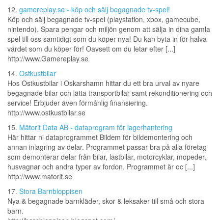
12.
gamereplay.se - köp och sälj begagnade tv-spel!
Köp och sälj begagnade tv-spel (playstation, xbox, gamecube,
nintendo). Spara pengar och miljön genom att sälja in dina gamla
spel till oss samtidigt som du köper nya! Du kan byta in för halva
värdet som du köper för! Oavsett om du letar efter [...]
http://www.Gamereplay.se
14.
Ostkustbilar
Hos Ostkustbilar i Oskarshamn hittar du ett bra urval av nyare
begagnade bilar och lätta transportbilar samt rekonditionering och
service! Erbjuder även förmånlig finansiering.
http://www.ostkustbilar.se
15.
Mätorit Data AB - dataprogram för lagerhantering
Här hittar ni dataprogrammet Bildem för bildemontering och
annan inlagring av delar. Programmet passar bra på alla företag
som demonterar delar från bilar, lastbilar, motorcyklar, mopeder,
husvagnar och andra typer av fordon. Programmet är oc [...]
http://www.matorit.se
17.
Stora Barnbloppisen
Nya & begagnade barnkläder, skor & leksaker till små och stora
barn.