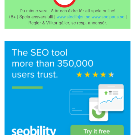
Du måste vara 18 år och äldre för att spela online!
18+ | Spela ansvarsfullt |
www.stodlinjen.se
www.spelpaus.se
|
Regler & Villkor gäller, se resp. annonsör.