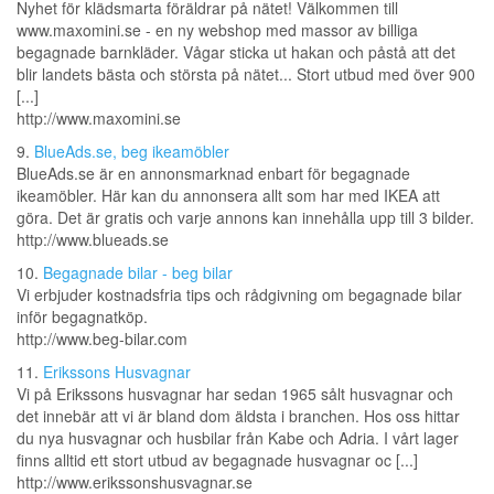
Nyhet för klädsmarta föräldrar på nätet! Välkommen till
www.maxomini.se - en ny webshop med massor av billiga
begagnade barnkläder. Vågar sticka ut hakan och påstå att det
blir landets bästa och största på nätet... Stort utbud med över 900
[...]
http://www.maxomini.se
9.
BlueAds.se, beg ikeamöbler
BlueAds.se är en annonsmarknad enbart för begagnade
ikeamöbler. Här kan du annonsera allt som har med IKEA att
göra. Det är gratis och varje annons kan innehålla upp till 3 bilder.
http://www.blueads.se
10.
Begagnade bilar - beg bilar
Vi erbjuder kostnadsfria tips och rådgivning om begagnade bilar
inför begagnatköp.
http://www.beg-bilar.com
11.
Erikssons Husvagnar
Vi på Erikssons husvagnar har sedan 1965 sålt husvagnar och
det innebär att vi är bland dom äldsta i branchen. Hos oss hittar
du nya husvagnar och husbilar från Kabe och Adria. I vårt lager
finns alltid ett stort utbud av begagnade husvagnar oc [...]
http://www.erikssonshusvagnar.se