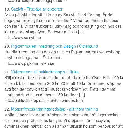
http://barnbloppisen.blogspot.com/
19.
Saxlyft - Truck24 är epxerter
Är du på jakt efter att hitta en ny Saxlyft till ert företag. Är det
begagnat eller nytt som ni letar efter? Vi har det mesta hos oss
och lite till. Vi har truckar till uthyrning och försäljning och hos oss
kan ni göra riktiga fynd. Behöver ni hjälp [...]
http://www.saxlyft.se
20.
Pigkammaren Inredning och Design i Östersund
Handla inredning och design online i Pigkammarens webbshopp,
- nytt och begagnat i Östersund
http://www.pigkammaren.se
21.
Välkommen till bakluckeloppis i Ulrika
Sälj direkt ur bakluckan allt du tror att du inte behöver. Pris: 100 kr
för en bil, bil med kärra 200 kr. 20 kr alt 40 kr för bil med släp, av
avgiften går oavkortat till museets verksamhet. Plats i gammal
marknadsbod finns att hyra. 150 kr. Begr [...]
http://bakluckeloppis.ulrikainfo.se/index.html
22.
Motionfitness träningsredskap - allt inom träning
Motionfitness levererar träningsutrustning samt träningsredskap
för hem och professionella gym. Vi erbjuder träningscyklar,
gymmaskiner, hantlar och all annan utrustning som behövs för att