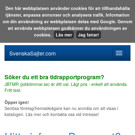
Den här webbplatsen använder cookies för att tillhandahålla
tjänster, anpassa annonser och analysera trafik. Information
Sök i katalogen eller på webben:
om din användning av webbplatsen delas med Google. Genom
att använda webbplatsen godkänner du användningen av
cookies.
Läs mer
Jag fattar!
SvenskaSajter.com
Mobilan
meny
för
svenska
Söker du ett bra tidrapportprogram?
JBTMR (jobbtimmar.se) är ditt val. Lågt pris - enkelt att använda.
Fritt test.
Öppet igen!
Seriösa företag/hemsideägare kan nu anmäla om att visas i
katalogen. Läs mer och kontakta oss vid intresse!