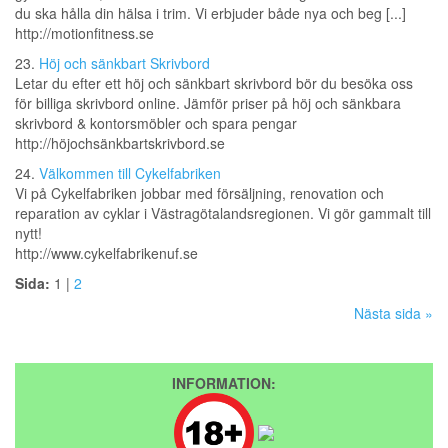
du ska hålla din hälsa i trim. Vi erbjuder både nya och beg [...]
http://motionfitness.se
23.
Höj och sänkbart Skrivbord
Letar du efter ett höj och sänkbart skrivbord bör du besöka oss
för billiga skrivbord online. Jämför priser på höj och sänkbara
skrivbord & kontorsmöbler och spara pengar
http://höjochsänkbartskrivbord.se
24.
Välkommen till Cykelfabriken
Vi på Cykelfabriken jobbar med försäljning, renovation och
reparation av cyklar i Västragötalandsregionen. Vi gör gammalt till
nytt!
http://www.cykelfabrikenuf.se
Sida:
1 |
2
Nästa sida »
INFORMATION: