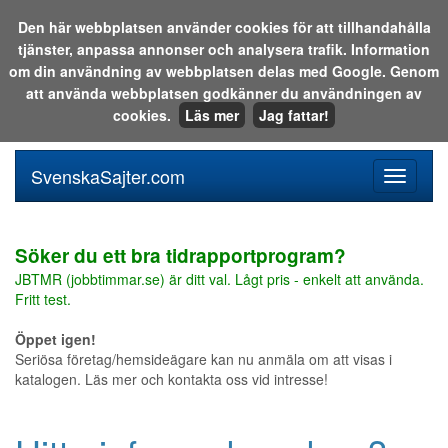
Den här webbplatsen använder cookies för att tillhandahålla
tjänster, anpassa annonser och analysera trafik. Information
Sök i katalogen eller på webben:
om din användning av webbplatsen delas med Google. Genom
att använda webbplatsen godkänner du användningen av
cookies.
Läs mer
Jag fattar!
SvenskaSajter.com
Mobilan
meny
för
svenska
Söker du ett bra tidrapportprogram?
JBTMR (jobbtimmar.se) är ditt val. Lågt pris - enkelt att använda.
Fritt test.
Öppet igen!
Seriösa företag/hemsideägare kan nu anmäla om att visas i
katalogen. Läs mer och kontakta oss vid intresse!