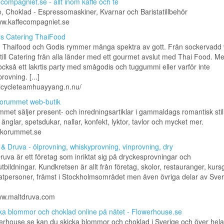
ecompagniet.se - allt inom kaffe och te
e, Choklad - Espressomaskiner, Kvarnar och Baristatillbehör
ww.kaffecompagniet.se
s Catering ThaiFood
g Thaifood och Godis rymmer många spektra av gott. Från sockervadd 
till Catering från alla länder med ett gourmet avslut med Thai Food. M
ckså ett lakrtis party med smågodis och tuggummi eller varför inte
rovning. [...]
bicycleteamhuayyang.n.nu/
orummet web-butik
met säljer present- och inredningsartiklar i gammaldags romantisk stil
u änglar, spetsdukar, nallar, konfekt, lyktor, tavlor och mycket mer.
yckorummet.se
 & Druva - ölprovning, whiskyprovning, vinprovning, dry
ruva är ett företag som inriktat sig på dryckesprovningar och
tbildningar. Kundkretsen är allt från företag, skolor, restauranger, kurs
atpersoner, främst i Stockholmsområdet men även övriga delar av Sver
www.maltdruva.com
ka blommor och choklad online på nätet - Flowerhouse.se
rhouse.se kan du skicka blommor och choklad i Sverige och över hela