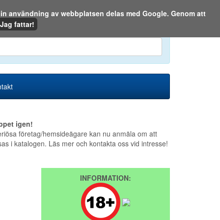
m din användning av webbplatsen delas med Google. Genom att
Den 8 augusti 2026
Jag fattar!
en eller på webben:
takt
ppet igen!
riösa företag/hemsideägare kan nu anmäla om att
sas i katalogen. Läs mer och kontakta oss vid intresse!
INFORMATION: