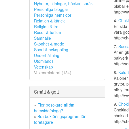
online p
Nyheter, tidningar, böcker, språk
blåbär el
Personliga bloggar
http://w
Personliga hemsidor
4.
Chokl
Relation & kärlek
En sida 
Religion & tro
våra god
Resor & turism
http://c
Samhälle
Skönhet & mode
7.
Sessa
Sport & avkoppling
Är en gl
Underhållning
bakverk 
Utomlands
http://s
Vetenskap
8.
Kalori
Vuxenrelaterat (18+)
Kalorier
grytor, 
blir ytt
Smått & gott
http://w
9.
Chokl
»
Fler besökare till din
Chokladp
hemsida/blogg?
choklad
»
Bra bokföringsprogram för
http://c
företagare