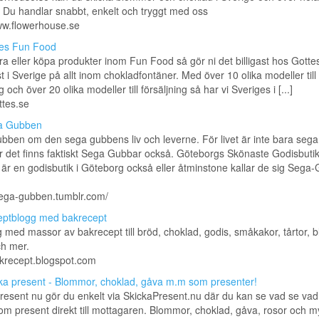
 Du handlar snabbt, enkelt och tryggt med oss
ww.flowerhouse.se
es Fun Food
hyra eller köpa produkter inom Fun Food så gör ni det billigast hos Gottes
rst i Sverige på allt inom chokladfontäner. Med över 10 olika modeller till
 och över 20 olika modeller till försäljning så har vi Sveriges i [...]
ttes.se
a Gubben
ben om den sega gubbens liv och leverne. För livet är inte bara sega
r det finns faktiskt Sega Gubbar också. Göteborgs Skönaste Godisbuti
r en godisbutik i Göteborg också eller åtminstone kallar de sig Sega
sega-gubben.tumblr.com/
ptblogg med bakrecept
 med massor av bakrecept till bröd, choklad, godis, småkakor, tårtor, bl
ch mer.
akrecept.blogspot.com
ka present - Blommor, choklad, gåva m.m som presenter!
resent nu gör du enkelt via SkickaPresent.nu där du kan se vad se vad
om present direkt till mottagaren. Blommor, choklad, gåva, rosor och m