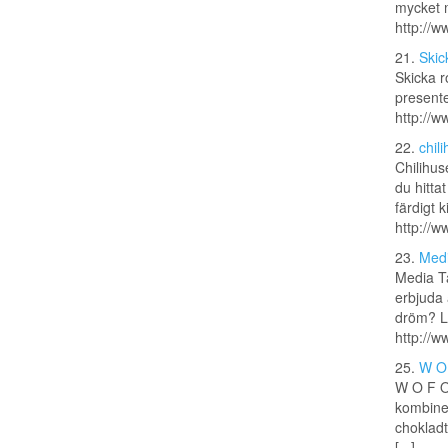
mycket 
http://w
21.
Skic
Skicka r
presente
http://w
22.
chil
Chilihuse
du hittat
färdigt k
http://w
23.
Medi
Media Ta
erbjuda 
dröm? L
http://w
25.
W O
W O F O 
kombiner
chokladt
[...]