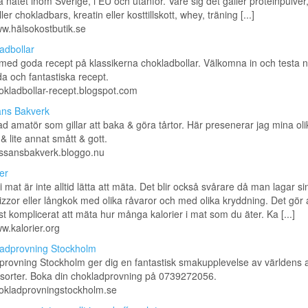
å nätet inom Sverige, i EU och utanför. Vare sig det gäller proteinpulver
ler chokladbars, kreatin eller kosttillskott, whey, träning [...]
ww.hälsokostbutik.se
adbollar
med goda recept på klassikerna chokladbollar. Välkomna in och testa 
a och fantastiska recept.
hokladbollar-recept.blogspot.com
ns Bakverk
ad amatör som gillar att baka & göra tårtor. Här presenerar jag mina oli
& lite annat smått & gott.
essansbakverk.bloggo.nu
er
 i mat är inte alltid lätta att mäta. Det blir också svårare då man lagar si
pizzor eller långkok med olika råvaror och med olika kryddning. Det gör a
erst komplicerat att mäta hur många kalorier i mat som du äter. Ka [...]
ww.kalorier.org
adprovning Stockholm
rovning Stockholm ger dig en fantastisk smakupplevelse av världens al
 sorter. Boka din chokladprovning på 0739272056.
hokladprovningstockholm.se