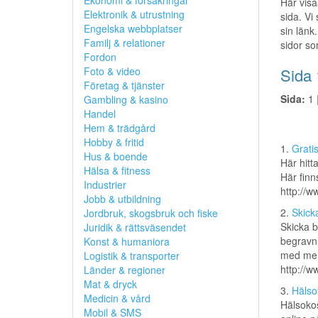
Ekonomi & försäkringar
Här visa
Elektronik & utrustning
sida. Vi
Engelska webbplatser
sin länk.
Familj & relationer
sidor so
Fordon
Foto & video
Sida 
Företag & tjänster
Sida:
1 
Gambling & kasino
Handel
Hem & trädgård
Hobby & fritid
1.
Grati
Hus & boende
Här hitt
Hälsa & fitness
Här finns
Industrier
http://w
Jobb & utbildning
2.
Skick
Jordbruk, skogsbruk och fiske
Skicka b
Juridik & rättsväsendet
begravni
Konst & humaniora
med mer 
Logistik & transporter
http://w
Länder & regioner
Mat & dryck
3.
Hälso
Medicin & vård
Hälsokos
Mobil & SMS