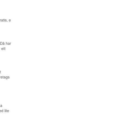
atis, e
? Då har
 ett
t
retags
da
d lite