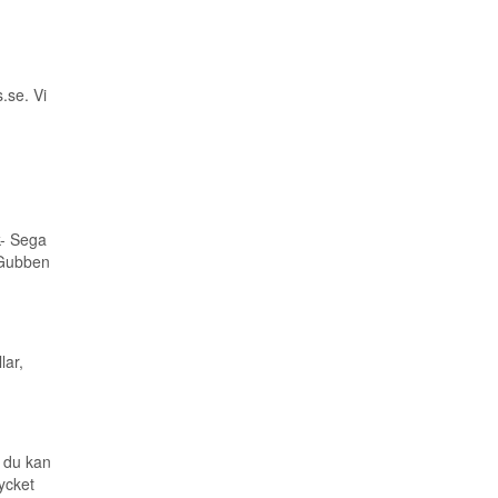
.se. Vi
k- Sega
-Gubben
lar,
 du kan
ycket