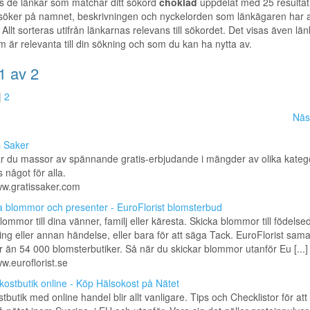
s de länkar som matchar ditt sökord
choklad
uppdelat med 25 resultat
 söker på namnet, beskrivningen och nyckelorden som länkägaren har a
 Allt sorteras utifrån länkarnas relevans till sökordet. Det visas även länka
m är relevanta till din sökning och som du kan ha nytta av.
1 av 2
|
2
Näs
s Saker
ar du massor av spännande gratis-erbjudande i mängder av olika katego
 något för alla.
ww.gratissaker.com
a blommor och presenter - EuroFlorist blomsterbud
lommor till dina vänner, familj eller käresta. Skicka blommor till födelse
ng eller annan händelse, eller bara för att säga Tack. EuroFlorist sam
än 54 000 blomsterbutiker. Så när du skickar blommor utanför Eu [...]
ww.euroflorist.se
kostbutik online - Köp Hälsokost på Nätet
tbutik med online handel blir allt vanligare. Tips och Checklistor för att