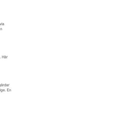
via
en
. Här
gårdar
ige. En