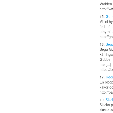
Världen.
http://w
15.
Gott
Vill ni 
är i stö
uthyrning
http://go
16.
Seg
Sega Gub
kärringa
Gubben ä
me [...]
https://
17.
Rece
En blogg
kakor o
http://b
19.
Skic
Skicka p
skicka s