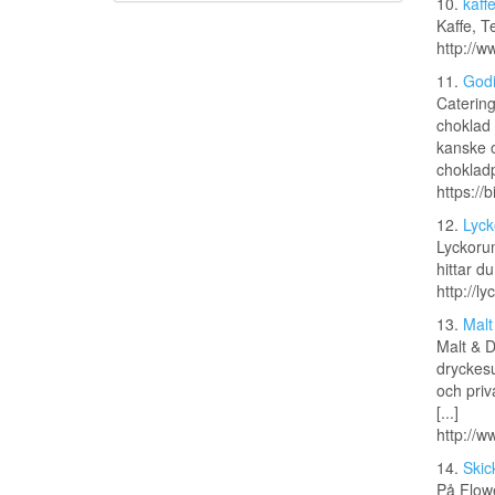
10.
kaff
Kaffe, T
http://w
11.
Godi
Caterin
choklad 
kanske o
chokladp
https://
12.
Lyck
Lyckorum
hittar d
http://l
13.
Malt
Malt & D
dryckesu
och priv
[...]
http://
14.
Skic
På Flowe