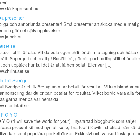
mer.
ww.skickapresent.nu
ka presenter
oliga och annorlunda presenter! Små presenter att skicka med e-mail gr
r och gör det själv upplevelser.
ww.jatack.nu
ihuset.se
t.se - chili för alla. Vill du odla egen chili för din matlagning och hälsa
 rätt. Supergott och nyttigt! Beställ frö, gödning och odlingstillbehör eller
it och upptäck hur kul det är att få hemodlat! Eller var [...]
ww.chilihuset.se
a Tail Sverige
il Sverige är ett it-företag som tar betalt för resultat. Vi kan bland anna
annonsering där du enbart betalar för resultat. Vilket borde vara alla fö
äs gärna mer på vår hemsida.
ww.mediatail.se
 F O Y O
Y O ("I will save the world for you") - nystartad bloggbutik som säljer
bara present-kit med nymalt kaffe, fina teer i lösvikt, choklad från kän
illverkar samt populära pocketböcker. Exklusivt och vackert inslagna me