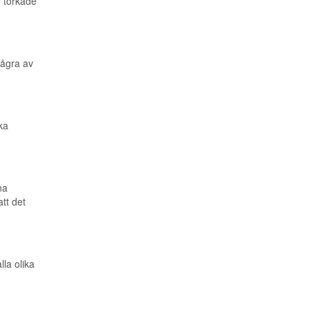
, torkade
några av
ka
na
tt det
la olika