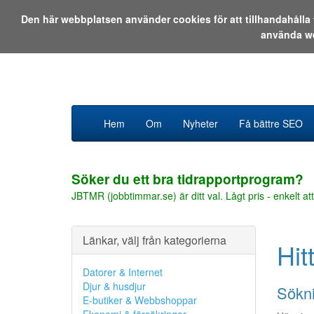
Den här webbplatsen använder cookies för att tillhandahåll
använda w
Hem
Om
Nyheter
Få bättre SEO
Söker du ett bra tidrapportprogram?
JBTMR (jobbtimmar.se) är ditt val. Lågt pris - enkelt att
Länkar, välj från kategorierna
Hit
Datorer & Internet
Djur & husdjur
Sökni
E-butiker & Webbshoppar