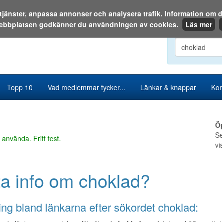
a tjänster, anpassa annonser och analysera trafik. Information o
ebbplatsen godkänner du användningen av cookies.
Läs mer
Sök i katalog
Topp 10
Vad medlemmar tycker...
Länkar & knappar
Kon
Ö
Se
 använda. Fritt test.
vi
ta info om choklad?
ng bland länkarna efter sökordet choklad: