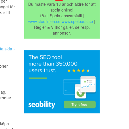
 per
Du måste vara 18 år och äldre för att
nget för
spela online!
r till
18+ | Spela ansvarsfullt |
www.stodlinjen.se
www.spelpaus.se
|
Regler & Villkor gäller, se resp.
annonsör.
ta sida »
rier.
dag,
arbetar
 köpa