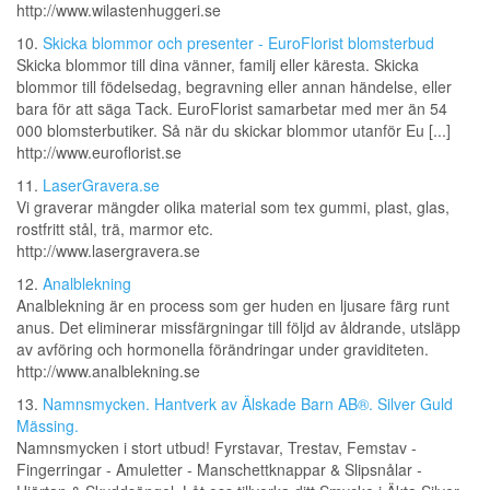
http://www.wilastenhuggeri.se
10.
Skicka blommor och presenter - EuroFlorist blomsterbud
Skicka blommor till dina vänner, familj eller käresta. Skicka
blommor till födelsedag, begravning eller annan händelse, eller
bara för att säga Tack. EuroFlorist samarbetar med mer än 54
000 blomsterbutiker. Så när du skickar blommor utanför Eu [...]
http://www.euroflorist.se
11.
LaserGravera.se
Vi graverar mängder olika material som tex gummi, plast, glas,
rostfritt stål, trä, marmor etc.
http://www.lasergravera.se
12.
Analblekning
Analblekning är en process som ger huden en ljusare färg runt
anus. Det eliminerar missfärgningar till följd av åldrande, utsläpp
av avföring och hormonella förändringar under graviditeten.
http://www.analblekning.se
13.
Namnsmycken. Hantverk av Älskade Barn AB®. Silver Guld
Mässing.
Namnsmycken i stort utbud! Fyrstavar, Trestav, Femstav -
Fingerringar - Amuletter - Manschettknappar & Slipsnålar -