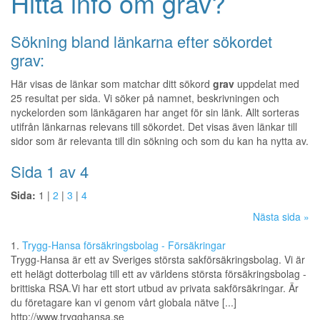
Hitta info om grav?
Sökning bland länkarna efter sökordet
grav:
Här visas de länkar som matchar ditt sökord
grav
uppdelat med
25 resultat per sida. Vi söker på namnet, beskrivningen och
nyckelorden som länkägaren har anget för sin länk. Allt sorteras
utifrån länkarnas relevans till sökordet. Det visas även länkar till
sidor som är relevanta till din sökning och som du kan ha nytta av.
Sida 1 av 4
Sida:
1 |
2
|
3
|
4
Nästa sida »
1.
Trygg-Hansa försäkringsbolag - Försäkringar
Trygg-Hansa är ett av Sveriges största sakförsäkringsbolag. Vi är
ett helägt dotterbolag till ett av världens största försäkringsbolag -
brittiska RSA.Vi har ett stort utbud av privata sakförsäkringar. Är
du företagare kan vi genom vårt globala nätve [...]
http://www.trygghansa.se