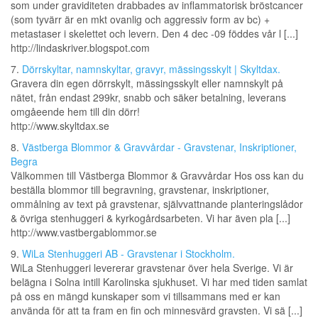
som under graviditeten drabbades av inflammatorisk bröstcancer
(som tyvärr är en mkt ovanlig och aggressiv form av bc) +
metastaser i skelettet och levern. Den 4 dec -09 föddes vår l [...]
http://lindaskriver.blogspot.com
7.
Dörrskyltar, namnskyltar, gravyr, mässingsskylt | Skyltdax.
Gravera din egen dörrskylt, mässingsskylt eller namnskylt på
nätet, från endast 299kr, snabb och säker betalning, leverans
omgåeende hem till din dörr!
http://www.skyltdax.se
8.
Västberga Blommor & Gravvårdar - Gravstenar, Inskriptioner,
Begra
Välkommen till Västberga Blommor & Gravvårdar Hos oss kan du
beställa blommor till begravning, gravstenar, inskriptioner,
ommålning av text på gravstenar, självvattnande planteringslådor
& övriga stenhuggeri & kyrkogårdsarbeten. Vi har även pla [...]
http://www.vastbergablommor.se
9.
WiLa Stenhuggeri AB - Gravstenar i Stockholm.
WiLa Stenhuggeri levererar gravstenar över hela Sverige. Vi är
belägna i Solna intill Karolinska sjukhuset. Vi har med tiden samlat
på oss en mängd kunskaper som vi tillsammans med er kan
använda för att ta fram en fin och minnesvärd gravsten. Vi sä [...]