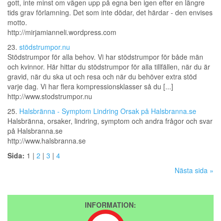
gott, inte minst om vägen upp på egna ben igen efter en längre
tids grav förlamning. Det som inte dödar, det härdar - den envises
motto.
http://mirjamianneli.wordpress.com
23.
stödstrumpor.nu
Stödstrumpor för alla behov. Vi har stödstrumpor för både män
och kvinnor. Här hittar du stödstrumpor för alla tillfällen, när du är
gravid, när du ska ut och resa och när du behöver extra stöd
varje dag. Vi har flera kompressionsklasser så du [...]
http://www.stodstrumpor.nu
25.
Halsbränna - Symptom Lindring Orsak på Halsbranna.se
Halsbränna, orsaker, lindring, symptom och andra frågor och svar
på Halsbranna.se
http://www.halsbranna.se
Sida:
1 |
2
|
3
|
4
Nästa sida »
INFORMATION: