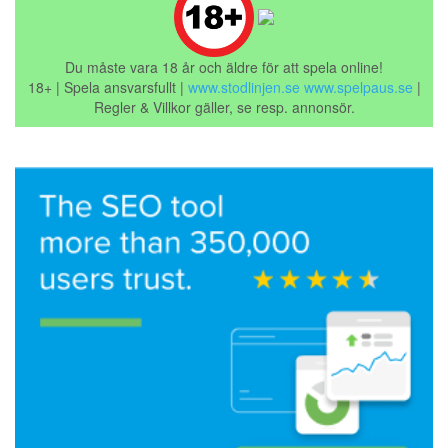
Du måste vara 18 år och äldre för att spela online!
18+ | Spela ansvarsfullt |
www.stodlinjen.se
www.spelpaus.se
|
Regler & Villkor gäller, se resp. annonsör.