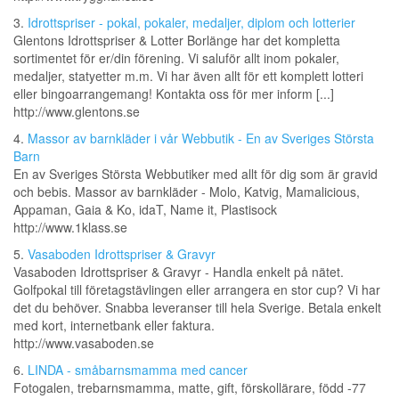
3.
Idrottspriser - pokal, pokaler, medaljer, diplom och lotterier
Glentons Idrottspriser & Lotter Borlänge har det kompletta
sortimentet för er/din förening. Vi saluför allt inom pokaler,
medaljer, statyetter m.m. Vi har även allt för ett komplett lotteri
eller bingoarrangemang! Kontakta oss för mer inform [...]
http://www.glentons.se
4.
Massor av barnkläder i vår Webbutik - En av Sveriges Största
Barn
En av Sveriges Största Webbutiker med allt för dig som är gravid
och bebis. Massor av barnkläder - Molo, Katvig, Mamalicious,
Appaman, Gaia & Ko, idaT, Name it, Plastisock
http://www.1klass.se
5.
Vasaboden Idrottspriser & Gravyr
Vasaboden Idrottspriser & Gravyr - Handla enkelt på nätet.
Golfpokal till företagstävlingen eller arrangera en stor cup? Vi har
det du behöver. Snabba leveranser till hela Sverige. Betala enkelt
med kort, internetbank eller faktura.
http://www.vasaboden.se
6.
LINDA - småbarnsmamma med cancer
Fotogalen, trebarnsmamma, matte, gift, förskollärare, född -77