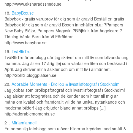
http://www.eksharadssmide.se
18.
BabyBox.se
Babybox - gratis varuprov för dig som är gravid Beställ en gratis
Babybox för dig som är gravid Boxen innehåller bl.a: ?Pampers
New Baby Blöjor, Pampers Magasin ?Blöjhink från Angelcare ?
Tidning Vänta Barn från Vi Föräldrar
http://www.babybox.se
19.
TvåBlirTre
TvåBlirTre är en blogg där jag skriver om mitt liv som blivande ung
mamma. Jag är en 17 årig tjej som väntar en liten son beräknad i
April. Jag skriver mina åsikter och om mitt liv i allmänhet.
http://2blir3.bloggplatsen.se
20.
Adorable Moments - Bröllop & livsstilsfotograf i Stockholm
Jag jobbar som bröllopsfotograf och livsstilsfotograf i Stockholm!
Jag älskar att fotografera och de kunder som hittar till mig är
måna om kvalité och framförallt vill de ha unika, nytänkande och
moderna bilder! Jag erbjuder bland annat bröllops [...]
http://adorablemoments.se
21.
Mirjamianneli
En personlig fotoblogg som utöver bilderna kryddas med smått &