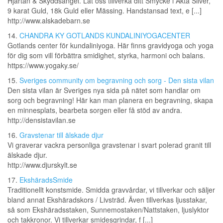
Hjärtan & Skyddsängel. Låt oss tillverka ditt Smycke i Äkta Silver,
9 karat Guld, 18k Guld eller Mässing. Handstansad text, e [...]
http://www.alskadebarn.se
14.
CHANDRA KY GOTLANDS KUNDALINIYOGACENTER
Gotlands center för kundaliniyoga. Här finns gravidyoga och yoga
för dig som vill förbättra smidighet, styrka, harmoni och balans.
https://www.yogaky.se/
15.
Sveriges community om begravning och sorg - Den sista vilan
Den sista vilan är Sveriges nya sida på nätet som handlar om
sorg och begravning! Här kan man planera en begravning, skapa
en minnesplats, bearbeta sorgen eller få stöd av andra.
http://densistavilan.se
16.
Gravstenar till älskade djur
Vi graverar vackra personliga gravstenar i svart polerad granit till
älskade djur.
http://www.djurskylt.se
17.
EkshäradsSmide
Traditionellt konstsmide. Smidda gravvårdar, vi tillverkar och säljer
bland annat Ekshäradskors / Livsträd. Även tillverkas ljusstakar,
så som Ekshäradsstaken, Sunnemostaken/Nattstaken, ljuslyktor
och takkronor. Vi tillverkar smidesgrindar, f [...]