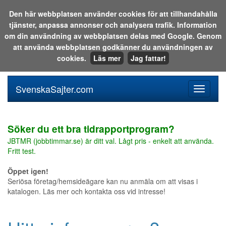
Den här webbplatsen använder cookies för att tillhandahålla
tjänster, anpassa annonser och analysera trafik. Information
Sök i katalogen eller på webben:
om din användning av webbplatsen delas med Google. Genom
att använda webbplatsen godkänner du användningen av
cookies.
Läs mer
Jag fattar!
SvenskaSajter.com
Mobilan
meny
för
svenska
Söker du ett bra tidrapportprogram?
JBTMR (jobbtimmar.se) är ditt val. Lågt pris - enkelt att använda.
Fritt test.
Öppet igen!
Seriösa företag/hemsideägare kan nu anmäla om att visas i
katalogen. Läs mer och kontakta oss vid intresse!