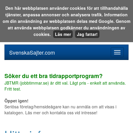
Den här webbplatsen använder cookies för att tillhandahålla
tjänster, anpassa annonser och analysera trafik. Information
Sök i katalogen eller på webben:
om din användning av webbplatsen delas med Google. Genom
att använda webbplatsen godkänner du användningen av
cookies.
Läs mer
Jag fattar!
SvenskaSajter.com
Mobilan
meny
för
svenska
Söker du ett bra tidrapportprogram?
JBTMR (jobbtimmar.se) är ditt val. Lågt pris - enkelt att använda.
Fritt test.
Öppet igen!
Seriösa företag/hemsideägare kan nu anmäla om att visas i
katalogen. Läs mer och kontakta oss vid intresse!