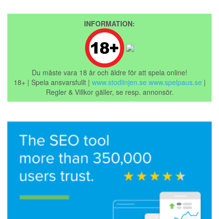
INFORMATION:
Du måste vara 18 år och äldre för att spela online!
18+ | Spela ansvarsfullt |
www.stodlinjen.se
www.spelpaus.se
|
Regler & Villkor gäller, se resp. annonsör.