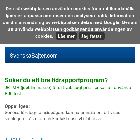
Den här webbplatsen använder cookies för att tillhandahålla
tjänster, anpassa annonser och analysera trafik. Information
Sök i katalogen eller på webben:
om din användning av webbplatsen delas med Google. Genom
att använda webbplatsen godkänner du användningen av
cookies.
Läs mer
Jag fattar!
SvenskaSajter.com
Mobilan
meny
för
svenska
Söker du ett bra tidrapportprogram?
JBTMR (jobbtimmar.se) är ditt val. Lågt pris - enkelt att använda.
Fritt test.
Öppet igen!
Seriösa företag/hemsideägare kan nu anmäla om att visas i
katalogen. Läs mer och kontakta oss vid intresse!