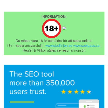
INFORMATION:
Du måste vara 18 år och äldre för att spela online!
18+ | Spela ansvarsfullt |
www.stodlinjen.se
www.spelpaus.se
|
Regler & Villkor gäller, se resp. annonsör.