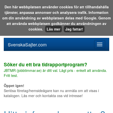
Den här webbplatsen använder cookies för att tillhandahålla
tjänster, anpassa annonser och analysera trafik. Information
Sök i katalogen eller på webben:
om din användning av webbplatsen delas med Google. Genom
att använda webbplatsen godkänner du användningen av
cookies.
Läs mer
Jag fattar!
SvenskaSajter.com
Mobilan
meny
för
svenska
Söker du ett bra tidrapportprogram?
JBTMR (jobbtimmar.se) är ditt val. Lågt pris - enkelt att använda.
Fritt test.
Öppet igen!
Seriösa företag/hemsideägare kan nu anmäla om att visas i
katalogen. Läs mer och kontakta oss vid intresse!