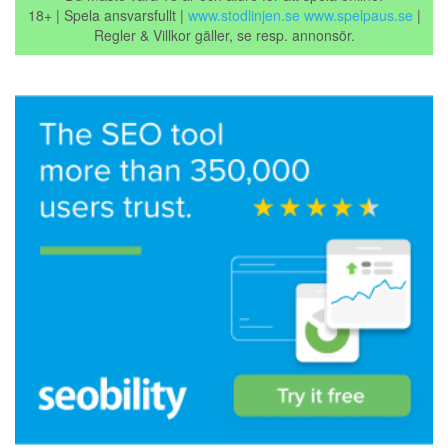
18+ | Spela ansvarsfullt |
www.stodlinjen.se
www.spelpaus.se
|
Regler & Villkor gäller, se resp. annonsör.