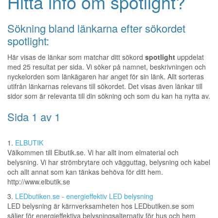
Hitta info om spotlight?
Sökning bland länkarna efter sökordet
spotlight:
Här visas de länkar som matchar ditt sökord
spotlight
uppdelat
med 25 resultat per sida. Vi söker på namnet, beskrivningen och
nyckelorden som länkägaren har anget för sin länk. Allt sorteras
utifrån länkarnas relevans till sökordet. Det visas även länkar till
sidor som är relevanta till din sökning och som du kan ha nytta av.
Sida 1 av 1
1.
ELBUTIK
Välkommen till Elbutik.se. Vi har allt inom elmaterial och
belysning. Vi har strömbrytare och vägguttag, belysning och kabel
och allt annat som kan tänkas behöva för ditt hem.
http://www.elbutik.se
3.
LEDbutiken.se - energieffektiv LED belysning
LED belysning är kärnverksamheten hos LEDbutiken.se som
säljer för energieffektiva belysningsalternativ för hus och hem