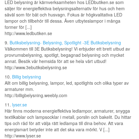
LED belysning är kärnverksamheten hos LEDbutiken.se som
säljer för energieffektiva belysningsalternativ för hus och hem
såväl som för båt och husvagn. Fokus är högkvalitativa LED
lampor och tillbehör till dessa. Även utbyteslampor i många
former för [...]
http://www.ledbutiken.se
9.
Butiksbelysning- Belysning, Spotlight -3E Butiksbelysning
Välkommen till 3E Butiksbelysning! Vi erbjuder ett brett utbud av
provrumsbelysning, spotligt, begagnad belysning och mycket
annat. Besök vår hemsida för att se hela vårt utbud!
http://www.3ebutiksbelysning.se
10.
Billig belysning
Allt om billig belysning, lampor, led, spotlights och olika typer av
armaturer mm.
http://billigbelysning.weebly.com
11.
lyser.se
Här finns moderna energieffektiva ledlampor, armaturer, snygga
textilkablar och lampsocklar i metall, porslin och bakelit. Du hittar
tips och råd för att välja rätt ledlampa till dina behov. Att vara
energismart betyder inte att det ska vara mörkt. V [...]
http://www.lyser.se