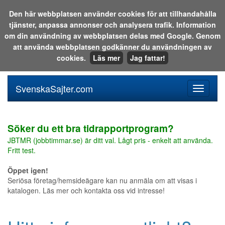
Den här webbplatsen använder cookies för att tillhandahålla
tjänster, anpassa annonser och analysera trafik. Information
Sök i katalogen eller på webben:
om din användning av webbplatsen delas med Google. Genom
att använda webbplatsen godkänner du användningen av
cookies.
Läs mer
Jag fattar!
SvenskaSajter.com
Mobilan
meny
för
svenska
Söker du ett bra tidrapportprogram?
JBTMR (jobbtimmar.se) är ditt val. Lågt pris - enkelt att använda.
Fritt test.
Öppet igen!
Seriösa företag/hemsideägare kan nu anmäla om att visas i
katalogen. Läs mer och kontakta oss vid intresse!