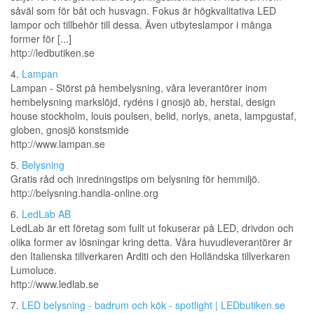
såväl som för båt och husvagn. Fokus är högkvalitativa LED
lampor och tillbehör till dessa. Även utbyteslampor i många
former för [...]
http://ledbutiken.se
4.
Lampan
Lampan - Störst på hembelysning, våra leverantörer inom
hembelysning markslöjd, rydéns i gnosjö ab, herstal, design
house stockholm, louis poulsen, belid, norlys, aneta, lampgustaf,
globen, gnosjö konstsmide
http://www.lampan.se
5.
Belysning
Gratis råd och inredningstips om belysning för hemmiljö.
http://belysning.handla-online.org
6.
LedLab AB
LedLab är ett företag som fullt ut fokuserar på LED, drivdon och
olika former av lösningar kring detta. Våra huvudleverantörer är
den Italienska tillverkaren Arditi och den Holländska tillverkaren
Lumoluce.
http://www.ledlab.se
7.
LED belysning - badrum och kök - spotlight | LEDbutiken.se