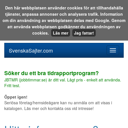
Den här webbplatsen använder cookies för att tillhandahålla
tjänster, anpassa annonser och analysera trafik. Information
Sök i katalogen eller på webben:
om din användning av webbplatsen delas med Google. Genom
att använda webbplatsen godkänner du användningen av
cookies.
Läs mer
Jag fattar!
SvenskaSajter.com
Mobilan
meny
för
svenska
Söker du ett bra tidrapportprogram?
JBTMR (jobbtimmar.se) är ditt val. Lågt pris - enkelt att använda.
Fritt test.
Öppet igen!
Seriösa företag/hemsideägare kan nu anmäla om att visas i
katalogen. Läs mer och kontakta oss vid intresse!