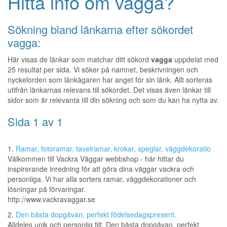
Hitta info om vagga?
Sökning bland länkarna efter sökordet
vagga:
Här visas de länkar som matchar ditt sökord
vagga
uppdelat med
25 resultat per sida. Vi söker på namnet, beskrivningen och
nyckelorden som länkägaren har anget för sin länk. Allt sorteras
utifrån länkarnas relevans till sökordet. Det visas även länkar till
sidor som är relevanta till din sökning och som du kan ha nytta av.
Sida 1 av 1
1.
Ramar, fotoramar, tavelramar, krokar, speglar, väggdekoratio
Välkommen till Vackra Väggar webbshop - här hittar du
inspirerande inredning för att göra dina väggar vackra och
personliga. Vi har alla sorters ramar, väggdekorationer och
lösningar på förvaringar.
http://www.vackravaggar.se
2.
Den bästa dopgåvan, perfekt födelsedagspresent.
Alldeles unik och personlig filt. Den bästa dopgåvan, perfekt