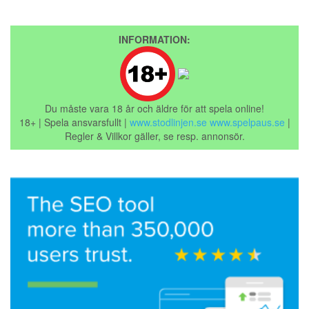
INFORMATION:
Du måste vara 18 år och äldre för att spela online!
18+ | Spela ansvarsfullt |
www.stodlinjen.se
www.spelpaus.se
|
Regler & Villkor gäller, se resp. annonsör.