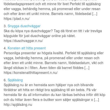
födelsedagspresent och ett minne för livet Perfekt till spjälsäng
eller vagga, behändig hemma, på promenad eller under resan
och efter åren ett unikt minne. Barnets namn, födelsedat [...]
https://plad.n.nu/
3.
Snygga duschväggar
Ska du köpa nya duschväggar? Tag då först en titt i vår trevliga
köpguide för just duschväggar online på nätet.
https://duschvaggar.n.nu/
4.
Konsten att hitta present
Personliga presenter av högsta kvalité. Perfekt till spjälsäng eller
vagga, behändig hemma, på promenad eller under resan och
efter åren ett unikt minne. Barnets namn, födelsedatum, vikt och
längd stickas in i filten. Även tiden då barnet föddes [...]
https://konstenatthittapresent.n.nu/
6.
Spjälsäng
Spjälsäng.nu är en hemsida som hjälper nya och blivande
föräldrar att hitta en riktigt bra spjälsäng till sin bebis. På vår
hemsida får du all information du kan tänkas behöva inför ditt köp
och du hittar även flera e-butiker som säljer spjälsängar o [...]
http://spjälsäng.nu