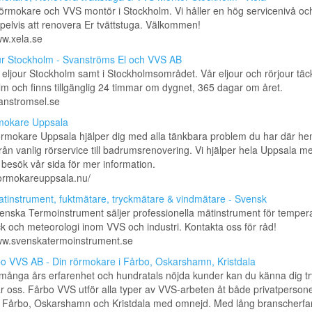
örmokare och VVS montör i Stockholm. Vi håller en hög servicenivå och
elvis att renovera Er tvättstuga. Välkommen!
ww.xela.se
ur Stockholm - Svanströms El och VVS AB
r eljour Stockholm samt i Stockholmsområdet. Vår eljour och rörjour täc
m och finns tillgänglig 24 timmar om dygnet, 365 dagar om året.
vanstromsel.se
mokare Uppsala
örmokare Uppsala hjälper dig med alla tänkbara problem du har där h
 från vanlig rörservice till badrumsrenovering. Vi hjälper hela Uppsala m
besök vår sida för mer information.
rormokareuppsala.nu/
atinstrument, fuktmätare, tryckmätare & vindmätare - Svensk
enska Termoinstrument säljer professionella mätinstrument för tempera
yck och meteorologi inom VVS och industri. Kontakta oss för råd!
www.svenskatermoinstrument.se
o VVS AB - Din rörmokare i Fårbo, Oskarshamn, Kristdala
ånga års erfarenhet och hundratals nöjda kunder kan du känna dig tr
ar oss. Fårbo VVS utför alla typer av VVS-arbeten åt både privatperson
 i Fårbo, Oskarshamn och Kristdala med omnejd. Med lång branscherfa