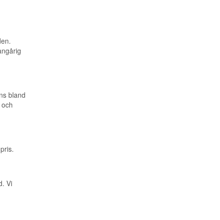
den.
ångårig
nns bland
r och
pris.
. Vi