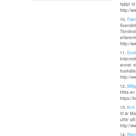
hjälp! Vi
http://w
10.
Fjär
Svenskti
Törnlind
erfarenh
http://w
11.
Emil
Internet
annat: s
hushållsa
http://w
12.
Bill
Hitta en
https://
13.
N.H.
Vi är Ma
utför al
http://
14.
Rörm