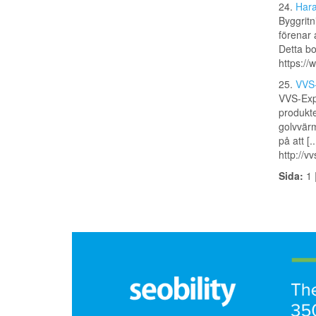
24.
Hara
Byggritn
förenar 
Detta bo
https://
25.
VVS
VVS-Expe
produkte
golvvär
på att [..
http://v
Sida:
1 