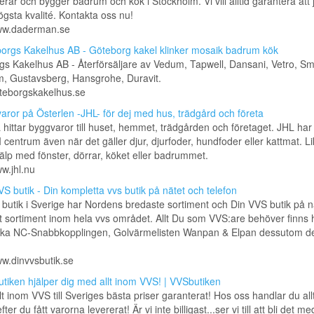
erar och bygger badrum och kök i Stockholm. Vi vill alltid garantera att 
högsta kvalité. Kontakta oss nu!
www.daderman.se
orgs Kakelhus AB - Göteborg kakel klinker mosaik badrum kök
s Kakelhus AB - Återförsäljare av Vedum, Tapwell, Dansani, Vetro, S
, Gustavsberg, Hansgrohe, Duravit.
oteborgskakelhus.se
aror på Österlen -JHL- för dej med hus, trädgård och företa
hittar byggvaror till huset, hemmet, trädgården och företaget. JHL har a
 centrum även när det gäller djur, djurfoder, hundfoder eller kattmat. Lik
jälp med fönster, dörrar, köket eller badrummet.
ww.jhl.nu
S butik - Din kompletta vvs butik på nätet och telefon
butik i Sverige har Nordens bredaste sortiment och Din VVS butik på nä
 sortiment inom hela vvs området. Allt Du som VVS:are behöver finns 
iska NC-Snabbkopplingen, Golvärmelisten Wanpan & Elpan dessutom de
ww.dinvvsbutik.se
tiken hjälper dig med allt inom VVS! | VVSbutiken
llt inom VVS till Sveriges bästa priser garanterat! Hos oss handlar du all
fter du fått varorna levererat! Är vi inte billigast...ser vi till att bli det me