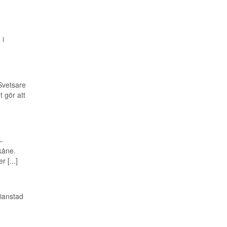
 i
Svetsare
 gör att
-
kåne.
 [...]
ianstad