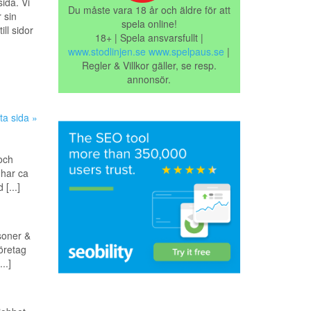
ida. Vi
Du måste vara 18 år och äldre för att
 sin
spela online!
ill sidor
18+ | Spela ansvarsfullt |
www.stodlinjen.se
www.spelpaus.se
|
Regler & Villkor gäller, se resp.
annonsör.
ta sida »
och
 har ca
[...]
soner &
företag
..]