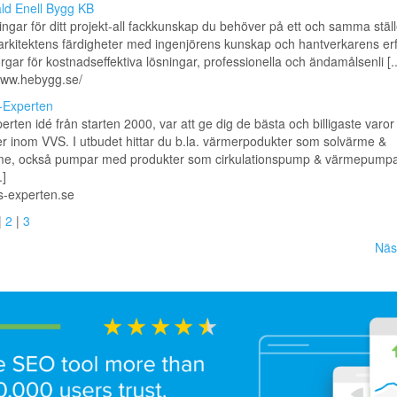
ld Enell Bygg KB
ingar för ditt projekt-all fackkunskap du behöver på ett och samma ställ
arkitektens färdigheter med ingenjörens kunskap och hantverkarens er
rgar för kostnadseffektiva lösningar, professionella och ändamålsenli [..
www.hebygg.se/
-Experten
rten idé från starten 2000, var att ge dig de bästa och billigaste varor
r inom VVS. I utbudet hittar du b.la. värmerpodukter som solvärme &
me, också pumpar med produkter som cirkulationspump & värmepumpa
.]
vs-experten.se
|
2
|
3
Näs