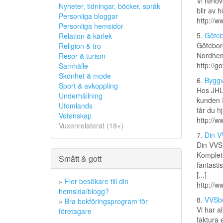
Vi renov
Nyheter, tidningar, böcker, språk
blir av 
Personliga bloggar
http://
Personliga hemsidor
5.
Göteb
Relation & kärlek
Göteborg
Religion & tro
Nordhem
Resor & turism
http://g
Samhälle
Skönhet & mode
6.
Byggv
Sport & avkoppling
Hos JHL 
Underhållning
kunden I
Utomlands
får du h
Vetenskap
http://w
Vuxenrelaterat (18+)
7.
Din VV
Din VVS 
Komplett
Smått & gott
fantast
[...]
»
Fler besökare till din
http://w
hemsida/blogg?
8.
VVSbu
»
Bra bokföringsprogram för
Vi har a
företagare
faktura e