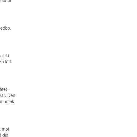
jobbet
medbo,
lltid
a lätt
tet -
här. Den
n effek
t mot
d din