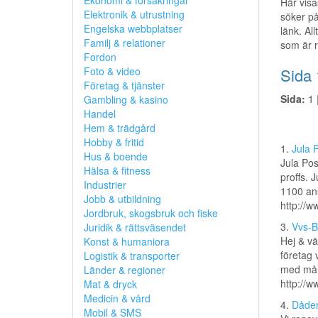
Ekonomi & försäkringar
Här visa
Elektronik & utrustning
söker på
Engelska webbplatser
länk. All
Familj & relationer
som är r
Fordon
Foto & video
Sida 
Företag & tjänster
Sida:
1 
Gambling & kasino
Handel
Hem & trädgård
Hobby & fritid
1.
Jula 
Hus & boende
Jula Pos
Hälsa & fitness
proffs. 
Industrier
1100 ans
Jobb & utbildning
http://w
Jordbruk, skogsbruk och fiske
3.
Vvs-B
Juridik & rättsväsendet
Hej & vä
Konst & humaniora
företag 
Logistik & transporter
med mång
Länder & regioner
http://
Mat & dryck
Medicin & vård
4.
Dåde
Mobil & SMS