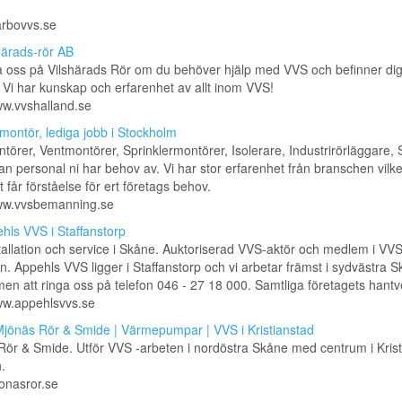
farbovvs.se
härads-rör AB
 oss på Vilshärads Rör om du behöver hjälp med VVS och befinner dig
 Vi har kunskap och erfarenhet av allt inom VVS!
ww.vvshalland.se
montör, lediga jobb i Stockholm
örer, Ventmontörer, Sprinklermontörer, Isolerare, Industrirörläggare, 
n personal ni har behov av. Vi har stor erfarenhet från branschen vilket
t får förståelse för ert företags behov.
www.vvsbemanning.se
hls VVS i Staffanstorp
allation och service i Skåne. Auktoriserad VVS-aktör och medlem i VVS
n. Appehls VVS ligger i Staffanstorp och vi arbetar främst i sydvästra S
n att ringa oss på telefon 046 - 27 18 000. Samtliga företagets hantver
ww.appehlsvvs.se
jönäs Rör & Smide | Värmepumpar | VVS i Kristianstad
ör & Smide. Utför VVS -arbeten i nordöstra Skåne med centrum i Krist
.
jonasror.se