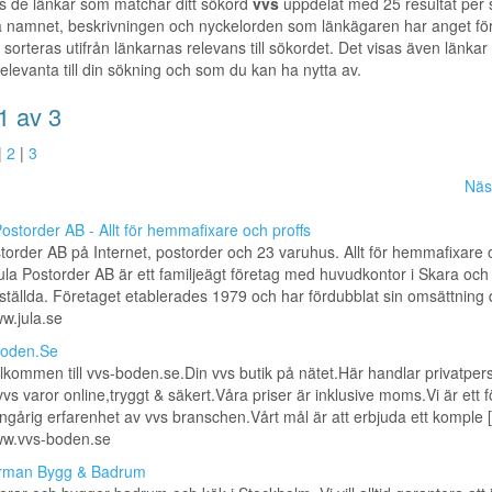
s de länkar som matchar ditt sökord
vvs
uppdelat med 25 resultat per s
 namnet, beskrivningen och nyckelorden som länkägaren har anget för
t sorteras utifrån länkarnas relevans till sökordet. Det visas även länkar t
elevanta till din sökning och som du kan ha nytta av.
1 av 3
|
2
|
3
Näs
Postorder AB - Allt för hemmafixare och proffs
torder AB på Internet, postorder och 23 varuhus. Allt för hemmafixare 
Jula Postorder AB är ett familjeägt företag med huvudkontor i Skara och
tällda. Företaget etablerades 1979 och har fördubblat sin omsättning d 
ww.jula.se
oden.Se
lkommen till vvs-boden.se.Din vvs butik på nätet.Här handlar privatper
vvs varor online,tryggt & säkert.Våra priser är inklusive moms.Vi är ett 
årig erfarenhet av vvs branschen.Vårt mål är att erbjuda ett komple [.
www.vvs-boden.se
rman Bygg & Badrum