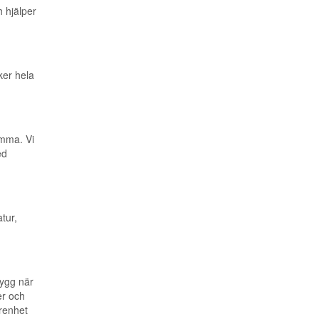
 hjälper
ker hela
emma. Vi
ed
tur,
ygg när
er och
renhet