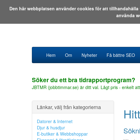
Den här webbplatsen använder cookies för att tillhandahåll
använda w
Hem
Om
Nyheter
Få bättre SEO
Söker du ett bra tidrapportprogram?
JBTMR (jobbtimmar.se) är ditt val. Lågt pris - enkelt att
Länkar, välj från kategorierna
Hit
Datorer & Internet
Djur & husdjur
Sökni
E-butiker & Webbshoppar