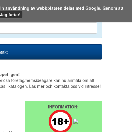
m din användning av webbplatsen delas med Google. Genom att
Den 6 augusti 2026
Jag fattar!
en eller på webben:
takt
ppet igen!
riösa företag/hemsideägare kan nu anmäla om att
sas i katalogen. Läs mer och kontakta oss vid intresse!
INFORMATION: