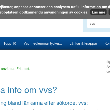
a tjänster, anpassa annonser och analysera trafik. Information o
ebbplatsen godkänner du användningen av cookies.
Läs mer
Sök i katalog
Topp 10
Vad medlemmar tycker...
Länkar & knappar
Kon
Ö
Se
 använda. Fritt test.
vi
ta info om vvs?
ng bland länkarna efter sökordet vvs: