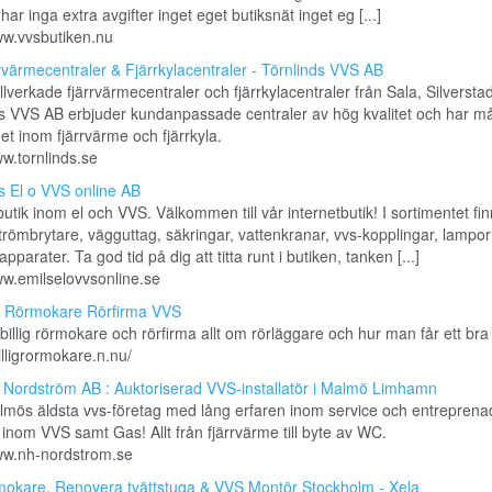
 har inga extra avgifter inget eget butiksnät inget eg [...]
ww.vvsbutiken.nu
rvärmecentraler & Fjärrkylacentraler - Törnlinds VVS AB
llverkade fjärrvärmecentraler och fjärrkylacentraler från Sala, Silversta
s VVS AB erbjuder kundanpassade centraler av hög kvalitet och har m
et inom fjärrvärme och fjärrkyla.
ww.tornlinds.se
s El o VVS online AB
butik inom el och VVS. Välkommen till vår internetbutik! I sortimentet fi
trömbrytare, vägguttag, säkringar, vattenkranar, vvs-kopplingar, lampo
pparater. Ta god tid på dig att titta runt i butiken, tanken [...]
ww.emilselovvsonline.se
ig Rörmokare Rörfirma VVS
 billig rörmokare och rörfirma allt om rörläggare och hur man får ett bra 
billigrormokare.n.nu/
 Nordström AB : Auktoriserad VVS-installatör i Malmö Limhamn
lmös äldsta vvs-företag med lång erfaren inom service och entreprenad
lt inom VVS samt Gas! Allt från fjärrvärme till byte av WC.
www.nh-nordstrom.se
okare, Renovera tvättstuga & VVS Montör Stockholm - Xela