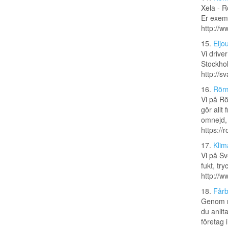
Xela - R
Er exemp
http://w
15.
Eljo
Vi drive
Stockhol
http://s
16.
Rör
Vi på R
gör allt
omnejd, 
https://
17.
Klim
Vi på Sv
fukt, tr
http://
18.
Fårb
Genom m
du anlit
företag