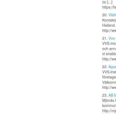
oc [...]
https://
20.
Vils
Kontakta
Halland.
http://w
21.
Vvs-
VVS-mont
och anna
vi snabb
http://
22.
Appe
VVS-inst
företage
Välkomme
http://w
23.
AB M
Mjönäs R
kommun
http://m