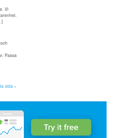
e. Vi
farenhet.
.]
 och
r. Passa
ta sida »