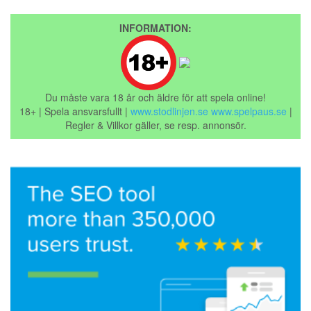
INFORMATION:
Du måste vara 18 år och äldre för att spela online!
18+ | Spela ansvarsfullt |
www.stodlinjen.se
www.spelpaus.se
|
Regler & Villkor gäller, se resp. annonsör.