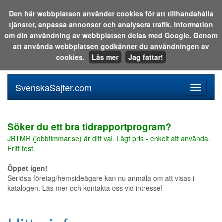
Den här webbplatsen använder cookies för att tillhandahålla
tjänster, anpassa annonser och analysera trafik. Information
Sök i katalogen eller på webben:
om din användning av webbplatsen delas med Google. Genom
att använda webbplatsen godkänner du användningen av
cookies.
Läs mer
Jag fattar!
SvenskaSajter.com
Mobilan
meny
för
svenska
Söker du ett bra tidrapportprogram?
JBTMR (jobbtimmar.se) är ditt val. Lågt pris - enkelt att använda.
Fritt test.
Öppet igen!
Seriösa företag/hemsideägare kan nu anmäla om att visas i
katalogen. Läs mer och kontakta oss vid intresse!