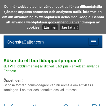
Den här webbplatsen använder cookies för att tillhandahålla
tjänster, anpassa annonser och analysera trafik. Information
Sök i katalogen eller på webben:
om din användning av webbplatsen delas med Google. Genom
att använda webbplatsen godkänner du användningen av
cookies.
Läs mer
Jag fattar!
SvenskaSajter.com
Mobilan
meny
för
svenska
Söker du ett bra tidrapportprogram?
JBTMR (jobbtimmar.se) är ditt val. Lågt pris - enkelt att använda.
Fritt test.
Öppet igen!
Seriösa företag/hemsideägare kan nu anmäla om att visas i
katalogen. Läs mer och kontakta oss vid intresse!