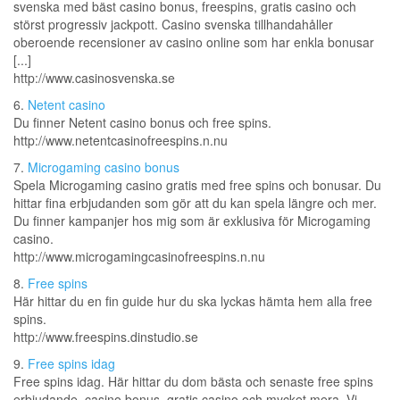
svenska med bäst casino bonus, freespins, gratis casino och
störst progressiv jackpott. Casino svenska tillhandahåller
oberoende recensioner av casino online som har enkla bonusar
[...]
http://www.casinosvenska.se
6.
Netent casino
Du finner Netent casino bonus och free spins.
http://www.netentcasinofreespins.n.nu
7.
Microgaming casino bonus
Spela Microgaming casino gratis med free spins och bonusar. Du
hittar fina erbjudanden som gör att du kan spela längre och mer.
Du finner kampanjer hos mig som är exklusiva för Microgaming
casino.
http://www.microgamingcasinofreespins.n.nu
8.
Free spins
Här hittar du en fin guide hur du ska lyckas hämta hem alla free
spins.
http://www.freespins.dinstudio.se
9.
Free spins idag
Free spins idag. Här hittar du dom bästa och senaste free spins
erbjudande, casino bonus, gratis casino och mycket mera. Vi