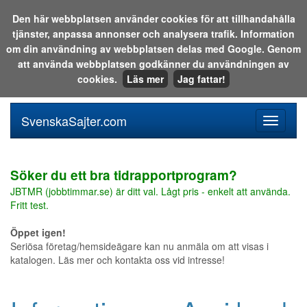
Den här webbplatsen använder cookies för att tillhandahålla
tjänster, anpassa annonser och analysera trafik. Information
Sök i katalogen eller på webben:
om din användning av webbplatsen delas med Google. Genom
att använda webbplatsen godkänner du användningen av
cookies.
Läs mer
Jag fattar!
SvenskaSajter.com
Mobilan
meny
för
svenska
Söker du ett bra tidrapportprogram?
JBTMR (jobbtimmar.se) är ditt val. Lågt pris - enkelt att använda.
Fritt test.
Öppet igen!
Seriösa företag/hemsideägare kan nu anmäla om att visas i
katalogen. Läs mer och kontakta oss vid intresse!