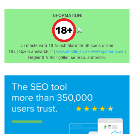
INFORMATION:
Du måste vara 18 år och äldre för att spela online!
18+ | Spela ansvarsfullt |
www.stodlinjen.se
www.spelpaus.se
|
Regler & Villkor gäller, se resp. annonsör.