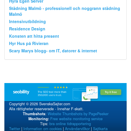
Hyra Egen Server
Städning Malmö - professionell och noggrann städning
Malmö
Intensivutbildning
Residence Design
Konsten att hitta present
Hyr Hus på Rivieran
Scary Marys blogg- om IT, datorer & internet
Copyright © 2026 SvenskaSajter.com
Alla rättigheter reserverade - Innehar F-skatt.
Thumbshots
:
Website Thumbshots by PagePeeker
Monitoring:
Free website monitoring service
Tips:
bra online tidrapportering
Twitter
|
Information om cookies
|
Användarvillkor
|
Sajtkarta