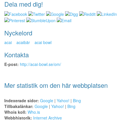
Dela med dig!
Nyckelord
acai
acaibär
acai bowl
Kontakta
E-post:
http://acai-bowl.se/om/
Mer statistik om den här webbplatsen
Indexerade sidor:
Google
|
Yahoo!
|
Bing
Tillbakalänkar:
Google
|
Yahoo!
|
Bing
Whois koll:
Who.is
Webbhistorik:
Internet Archive