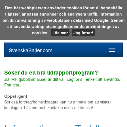
Den här webbplatsen använder cookies för att tillhandahålla
tjänster, anpassa annonser och analysera trafik. Information
Sök i katalogen eller på webben:
om din användning av webbplatsen delas med Google. Genom
att använda webbplatsen godkänner du användningen av
cookies.
Läs mer
Jag fattar!
SvenskaSajter.com
Mobilan
meny
för
svenska
Söker du ett bra tidrapportprogram?
JBTMR (jobbtimmar.se) är ditt val. Lågt pris - enkelt att använda.
Fritt test.
Öppet igen!
Seriösa företag/hemsideägare kan nu anmäla om att visas i
katalogen. Läs mer och kontakta oss vid intresse!