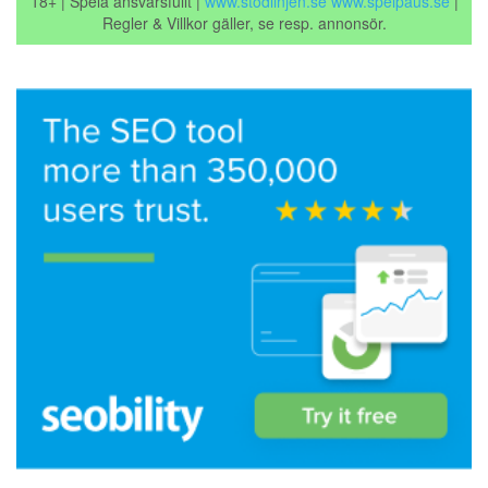
18+ | Spela ansvarsfullt |
www.stodlinjen.se
www.spelpaus.se
|
Regler & Villkor gäller, se resp. annonsör.