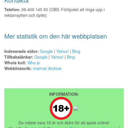
Telefon:
08-409 145 50 (OBS: Förbjudet att ringa upp i
reklamsyften och dylikt)
Mer statistik om den här webbplatsen
Indexerade sidor:
Google
|
Yahoo!
|
Bing
Tillbakalänkar:
Google
|
Yahoo!
|
Bing
Whois koll:
Who.is
Webbhistorik:
Internet Archive
INFORMATION:
Du måste vara 18 år och äldre för att spela online!