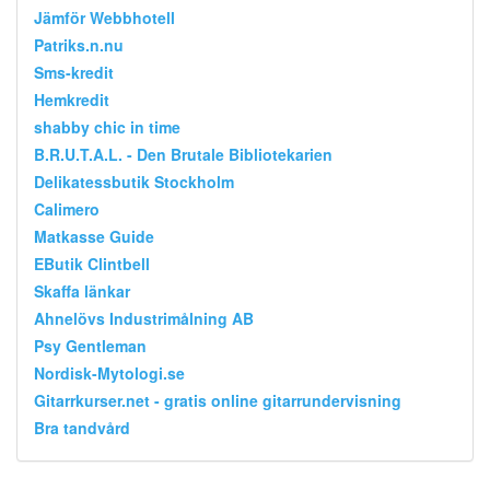
Jämför Webbhotell
Patriks.n.nu
Sms-kredit
Hemkredit
shabby chic in time
B.R.U.T.A.L. - Den Brutale Bibliotekarien
Delikatessbutik Stockholm
Calimero
Matkasse Guide
EButik Clintbell
Skaffa länkar
Ahnelövs Industrimålning AB
Psy Gentleman
Nordisk-Mytologi.se
Gitarrkurser.net - gratis online gitarrundervisning
Bra tandvård