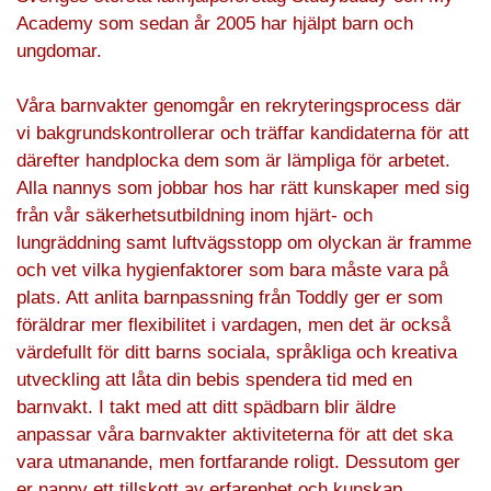
Academy som sedan år 2005 har hjälpt barn och
ungdomar.
Våra barnvakter genomgår en rekryteringsprocess där
vi bakgrundskontrollerar och träffar kandidaterna för att
därefter handplocka dem som är lämpliga för arbetet.
Alla nannys som jobbar hos har rätt kunskaper med sig
från vår säkerhetsutbildning inom hjärt- och
lungräddning samt luftvägsstopp om olyckan är framme
och vet vilka hygienfaktorer som bara måste vara på
plats. Att anlita barnpassning från Toddly ger er som
föräldrar mer flexibilitet i vardagen, men det är också
värdefullt för ditt barns sociala, språkliga och kreativa
utveckling att låta din bebis spendera tid med en
barnvakt. I takt med att ditt spädbarn blir äldre
anpassar våra barnvakter aktiviteterna för att det ska
vara utmanande, men fortfarande roligt. Dessutom ger
er nanny ett tillskott av erfarenhet och kunskap.