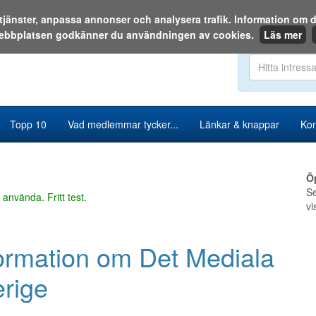
a tjänster, anpassa annonser och analysera trafik. Information o
ebbplatsen godkänner du användningen av cookies.
Läs mer
Sök i katalog
Topp 10
Vad medlemmar tycker...
Länkar & knappar
Kon
Ö
Se
 använda. Fritt test.
vi
ormation om Det Mediala
rige