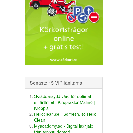
Senaste 15 VIP länkarna
Skräddarsydd vård för optimal
smärtfrihet | Kiropraktor Malmö |
Kroppia
Helloclean.se - So fresh, so Hello
Clean
Myacademy.se - Digital läxhjälp
från toppstudenter!