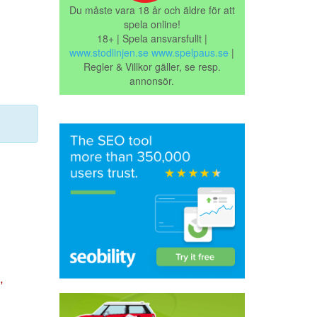
Du måste vara 18 år och äldre för att
spela online!
18+ | Spela ansvarsfullt |
www.stodlinjen.se
www.spelpaus.se
|
Regler & Villkor gäller, se resp.
annonsör.
,