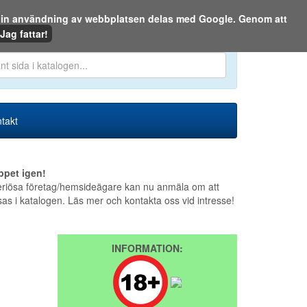
m din användning av webbplatsen delas med Google. Genom att
Den 6 augusti 2026
Jag fattar!
en eller på webben:
takt
ppet igen!
riösa företag/hemsideägare kan nu anmäla om att
sas i katalogen. Läs mer och kontakta oss vid intresse!
INFORMATION: