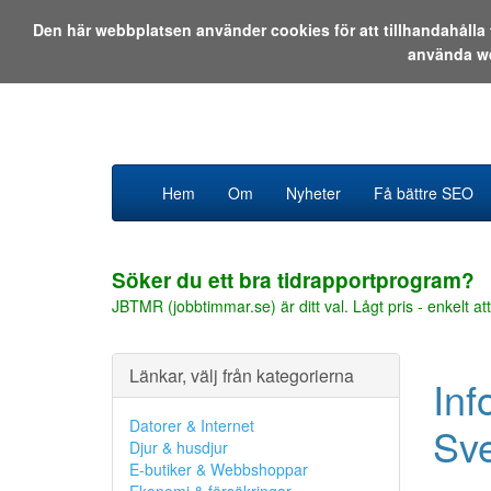
Den här webbplatsen använder cookies för att tillhandahåll
använda w
Hem
Om
Nyheter
Få bättre SEO
Söker du ett bra tidrapportprogram?
JBTMR (jobbtimmar.se) är ditt val. Lågt pris - enkelt att
Länkar, välj från kategorierna
Inf
Datorer & Internet
Sve
Djur & husdjur
E-butiker & Webbshoppar