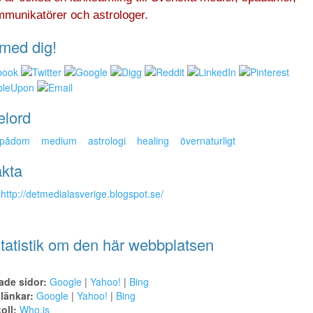
mmunikatörer och astrologer.
med dig!
elord
pådom
medium
astrologi
healing
övernaturligt
kta
http://detmedialasverige.blogspot.se/
tatistik om den här webbplatsen
ade sidor:
Google
|
Yahoo!
|
Bing
alänkar:
Google
|
Yahoo!
|
Bing
oll:
Who.is