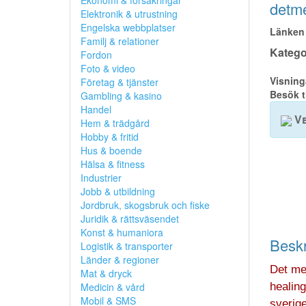
Ekonomi & försäkringar
detme
Elektronik & utrustning
Engelska webbplatser
Länken 
Familj & relationer
Kategor
Fordon
Foto & video
Visning
Företag & tjänster
Besök t
Gambling & kasino
Handel
Ve
Hem & trädgård
Hobby & fritid
Hus & boende
Hälsa & fitness
Industrier
Jobb & utbildning
Jordbruk, skogsbruk och fiske
Juridik & rättsväsendet
Konst & humaniora
Beskr
Logistik & transporter
Länder & regioner
Det me
Mat & dryck
Medicin & vård
healing
Mobil & SMS
sverig