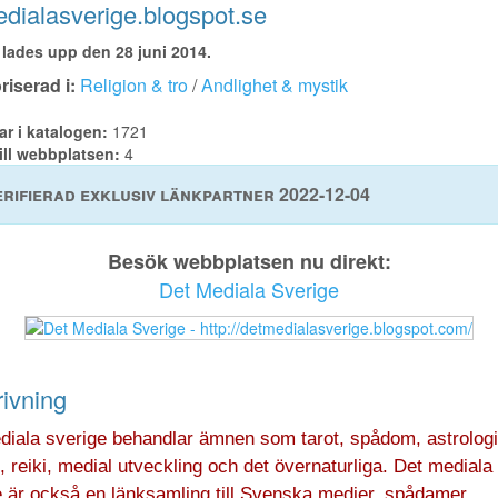
dialasverige.blogspot.se
lades upp den 28 juni 2014.
iserad i:
Religion & tro
/
Andlighet & mystik
ar i katalogen:
1721
ill webbplatsen:
4
rifierad exklusiv länkpartner 2022-12-04
Besök webbplatsen nu direkt:
Det Mediala Sverige
ivning
diala sverige behandlar ämnen som tarot, spådom, astrologi
, reiki, medial utveckling och det övernaturliga. Det mediala
e är också en länksamling till Svenska medier, spådamer,