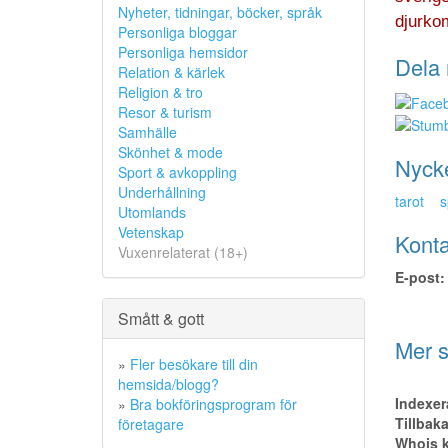
Nyheter, tidningar, böcker, språk
djurko
Personliga bloggar
Personliga hemsidor
Dela 
Relation & kärlek
Religion & tro
Resor & turism
Samhälle
Skönhet & mode
Nyck
Sport & avkoppling
Underhållning
tarot
s
Utomlands
Vetenskap
Konta
Vuxenrelaterat (18+)
E-post:
Smått & gott
Mer s
»
Fler besökare till din
hemsida/blogg?
Indexer
»
Bra bokföringsprogram för
Tillbak
företagare
Whois k