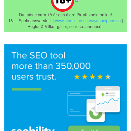
Du måste vara 18 år och äldre för att spela online!
18+ | Spela ansvarsfullt |
www.stodlinjen.se
www.spelpaus.se
|
Regler & Villkor gäller, se resp. annonsör.