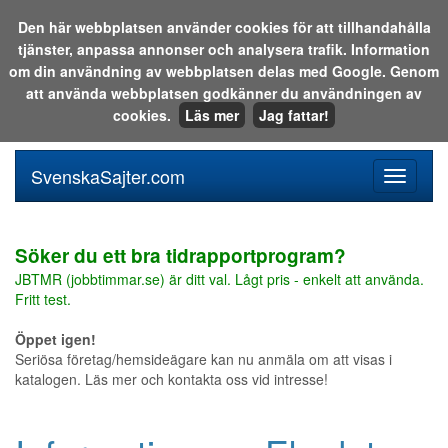
Den här webbplatsen använder cookies för att tillhandahålla
tjänster, anpassa annonser och analysera trafik. Information
Sök i katalogen eller på webben:
om din användning av webbplatsen delas med Google. Genom
att använda webbplatsen godkänner du användningen av
cookies.
Läs mer
Jag fattar!
SvenskaSajter.com
Mobilan
meny
för
svenska
Söker du ett bra tidrapportprogram?
JBTMR (jobbtimmar.se) är ditt val. Lågt pris - enkelt att använda.
Fritt test.
Öppet igen!
Seriösa företag/hemsideägare kan nu anmäla om att visas i
katalogen. Läs mer och kontakta oss vid intresse!