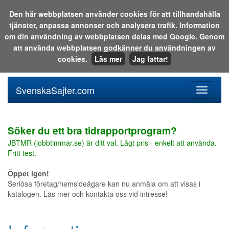
Den här webbplatsen använder cookies för att tillhandahålla
tjänster, anpassa annonser och analysera trafik. Information
Sök i katalogen eller på webben:
om din användning av webbplatsen delas med Google. Genom
att använda webbplatsen godkänner du användningen av
cookies.
Läs mer
Jag fattar!
SvenskaSajter.com
Mobilan
meny
för
svenska
Söker du ett bra tidrapportprogram?
JBTMR (jobbtimmar.se) är ditt val. Lågt pris - enkelt att använda.
Fritt test.
Öppet igen!
Seriösa företag/hemsideägare kan nu anmäla om att visas i
katalogen. Läs mer och kontakta oss vid intresse!