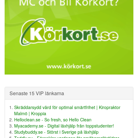
Senaste 15 VIP länkarna
Skräddarsydd vård för optimal smärtfrihet | Kiropraktor
Malmö | Kroppia
Helloclean.se - So fresh, so Hello Clean
Myacademy.se - Digital läxhjälp från toppstudenter!
Studybuddy.se - Störst i Sverige på läxhjälp
Toddly.nu - Förenklar vardagen för småbarnsföräldrar