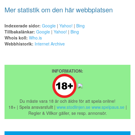
Mer statistik om den här webbplatsen
Indexerade sidor:
Google
|
Yahoo!
|
Bing
Tillbakalänkar:
Google
|
Yahoo!
|
Bing
Whois koll:
Who.is
Webbhistorik:
Internet Archive
INFORMATION:
Du måste vara 18 år och äldre för att spela online!
18+ | Spela ansvarsfullt |
www.stodlinjen.se
www.spelpaus.se
|
Regler & Villkor gäller, se resp. annonsör.