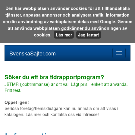
Den här webbplatsen använder cookies för att tillhandahålla
tjänster, anpassa annonser och analysera trafik. Information
Sök i katalogen eller på webben:
om din användning av webbplatsen delas med Google. Genom
att använda webbplatsen godkänner du användningen av
cookies.
Läs mer
Jag fattar!
SvenskaSajter.com
Mobilan
meny
för
svenska
Söker du ett bra tidrapportprogram?
JBTMR (jobbtimmar.se) är ditt val. Lågt pris - enkelt att använda.
Fritt test.
Öppet igen!
Seriösa företag/hemsideägare kan nu anmäla om att visas i
katalogen. Läs mer och kontakta oss vid intresse!