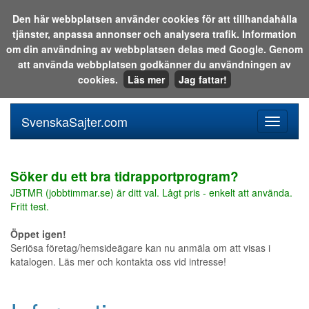
Den här webbplatsen använder cookies för att tillhandahålla
tjänster, anpassa annonser och analysera trafik. Information
Sök i katalogen eller på webben:
om din användning av webbplatsen delas med Google. Genom
att använda webbplatsen godkänner du användningen av
cookies.
Läs mer
Jag fattar!
SvenskaSajter.com
Mobilan
meny
för
svenska
Söker du ett bra tidrapportprogram?
JBTMR (jobbtimmar.se) är ditt val. Lågt pris - enkelt att använda.
Fritt test.
Öppet igen!
Seriösa företag/hemsideägare kan nu anmäla om att visas i
katalogen. Läs mer och kontakta oss vid intresse!