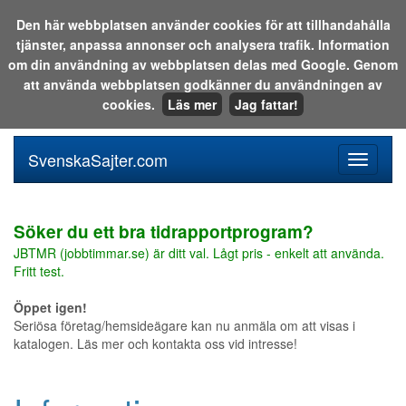
Den här webbplatsen använder cookies för att tillhandahålla
tjänster, anpassa annonser och analysera trafik. Information
Sök i katalogen eller på webben:
om din användning av webbplatsen delas med Google. Genom
att använda webbplatsen godkänner du användningen av
cookies.
Läs mer
Jag fattar!
SvenskaSajter.com
Mobilan
meny
för
svenska
Söker du ett bra tidrapportprogram?
JBTMR (jobbtimmar.se) är ditt val. Lågt pris - enkelt att använda.
Fritt test.
Öppet igen!
Seriösa företag/hemsideägare kan nu anmäla om att visas i
katalogen. Läs mer och kontakta oss vid intresse!