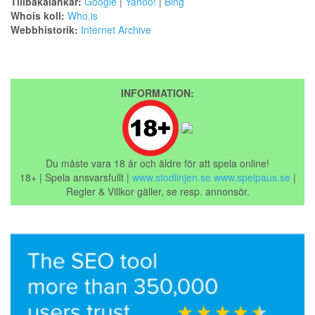
Tillbakalänkar:
Google
|
Yahoo!
|
Bing
Whois koll:
Who.is
Webbhistorik:
Internet Archive
INFORMATION:
Du måste vara 18 år och äldre för att spela online!
18+ | Spela ansvarsfullt |
www.stodlinjen.se
www.spelpaus.se
|
Regler & Villkor gäller, se resp. annonsör.