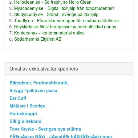
Helloclean.se - So fresh, so Hello Clean
Myacademy.se - Digital läxhjälp från toppstudenter!
Studybuddy.se - Störst i Sverige på läxhjälp
Toddly.nu - Förenklar vardagen för småbarnsföräldrar
Heykiddo.se Aktiv barnpassning med utbildad nanny
Kontorsmax - kontorsmaterial online
Söderhamns Eltjänst AB
Urval av exklusiva länkpartners
Bilregister, Fordonshistorik,
Snygg Fjällräven jacka
Ear Cuff
Mäklare i Sverige
Horoskooppi
Billig bilrekond
Tove Styrke - Sveriges nya stjärna
FÃ¶rsÃ¤kra BÃ¥t - JÃ¤mfÃ¶r bÃ¥tfÃ¶rsÃ¤kringar