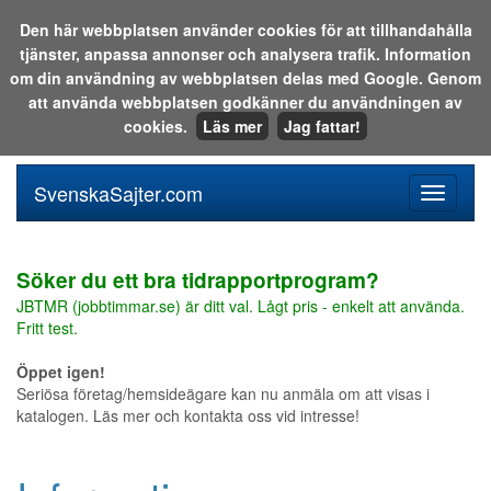
Den här webbplatsen använder cookies för att tillhandahålla
tjänster, anpassa annonser och analysera trafik. Information
Sök i katalogen eller på webben:
om din användning av webbplatsen delas med Google. Genom
att använda webbplatsen godkänner du användningen av
cookies.
Läs mer
Jag fattar!
SvenskaSajter.com
Mobilan
meny
för
svenska
Söker du ett bra tidrapportprogram?
JBTMR (jobbtimmar.se) är ditt val. Lågt pris - enkelt att använda.
Fritt test.
Öppet igen!
Seriösa företag/hemsideägare kan nu anmäla om att visas i
katalogen. Läs mer och kontakta oss vid intresse!