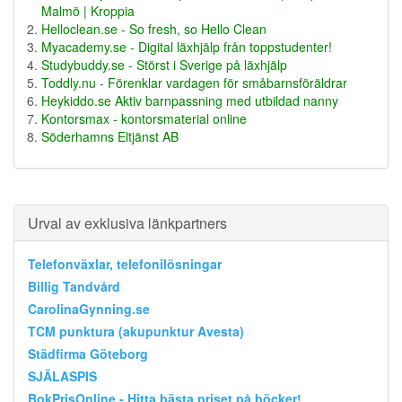
Malmö | Kroppia
Helloclean.se - So fresh, so Hello Clean
Myacademy.se - Digital läxhjälp från toppstudenter!
Studybuddy.se - Störst i Sverige på läxhjälp
Toddly.nu - Förenklar vardagen för småbarnsföräldrar
Heykiddo.se Aktiv barnpassning med utbildad nanny
Kontorsmax - kontorsmaterial online
Söderhamns Eltjänst AB
Urval av exklusiva länkpartners
Telefonväxlar, telefonilösningar
Billig Tandvård
CarolinaGynning.se
TCM punktura (akupunktur Avesta)
Städfirma Göteborg
SJÄLASPIS
BokPrisOnline - Hitta bästa priset på böcker!