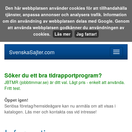
Den här webbplatsen använder cookies för att tillhandahålla
tjänster, anpassa annonser och analysera trafik. Information
Sök i katalogen eller på webben:
om din användning av webbplatsen delas med Google. Genom
att använda webbplatsen godkänner du användningen av
cookies.
Läs mer
Jag fattar!
SvenskaSajter.com
Mobilan
meny
för
svenska
Söker du ett bra tidrapportprogram?
JBTMR (jobbtimmar.se) är ditt val. Lågt pris - enkelt att använda.
Fritt test.
Öppet igen!
Seriösa företag/hemsideägare kan nu anmäla om att visas i
katalogen. Läs mer och kontakta oss vid intresse!