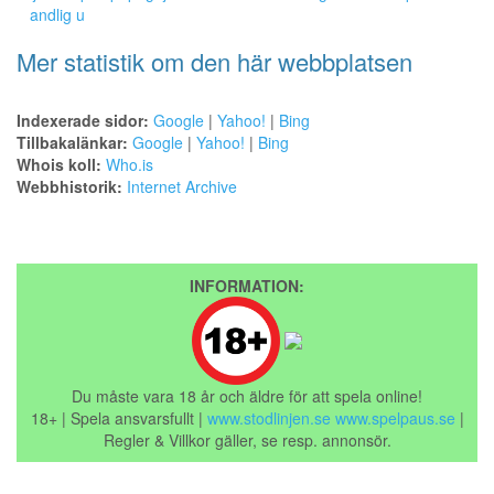
andlig u
Mer statistik om den här webbplatsen
Indexerade sidor:
Google
|
Yahoo!
|
Bing
Tillbakalänkar:
Google
|
Yahoo!
|
Bing
Whois koll:
Who.is
Webbhistorik:
Internet Archive
INFORMATION:
Du måste vara 18 år och äldre för att spela online!
18+ | Spela ansvarsfullt |
www.stodlinjen.se
www.spelpaus.se
|
Regler & Villkor gäller, se resp. annonsör.