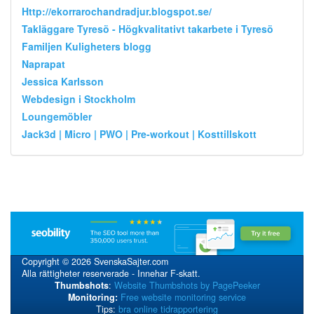
Http://ekorrarochandradjur.blogspot.se/
Takläggare Tyresö - Högkvalitativt takarbete i Tyresö
Familjen Kuligheters blogg
Naprapat
Jessica Karlsson
Webdesign i Stockholm
Loungemöbler
Jack3d | Micro | PWO | Pre-workout | Kosttillskott
Copyright © 2026 SvenskaSajter.com
Alla rättigheter reserverade - Innehar F-skatt.
Thumbshots
:
Website Thumbshots by PagePeeker
Monitoring:
Free website monitoring service
Tips:
bra online tidrapportering