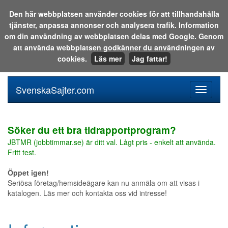
Den här webbplatsen använder cookies för att tillhandahålla
tjänster, anpassa annonser och analysera trafik. Information
Sök i katalogen eller på webben:
om din användning av webbplatsen delas med Google. Genom
att använda webbplatsen godkänner du användningen av
cookies.
Läs mer
Jag fattar!
SvenskaSajter.com
Mobilan
meny
för
svenska
Söker du ett bra tidrapportprogram?
JBTMR (jobbtimmar.se) är ditt val. Lågt pris - enkelt att använda.
Fritt test.
Öppet igen!
Seriösa företag/hemsideägare kan nu anmäla om att visas i
katalogen. Läs mer och kontakta oss vid intresse!