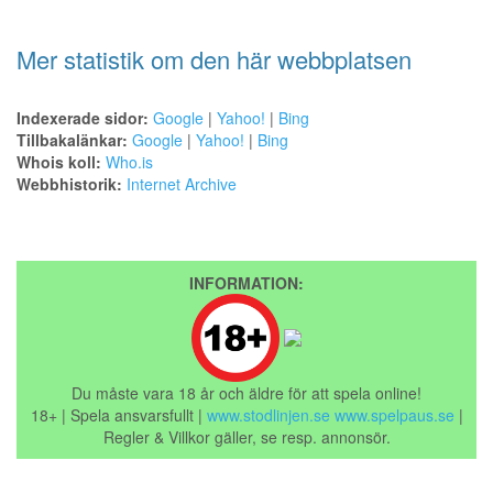
Mer statistik om den här webbplatsen
Indexerade sidor:
Google
|
Yahoo!
|
Bing
Tillbakalänkar:
Google
|
Yahoo!
|
Bing
Whois koll:
Who.is
Webbhistorik:
Internet Archive
INFORMATION:
Du måste vara 18 år och äldre för att spela online!
18+ | Spela ansvarsfullt |
www.stodlinjen.se
www.spelpaus.se
|
Regler & Villkor gäller, se resp. annonsör.