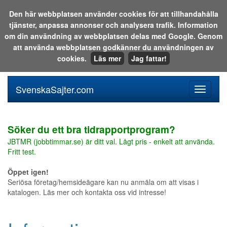
Den här webbplatsen använder cookies för att tillhandahålla
tjänster, anpassa annonser och analysera trafik. Information
Sök i katalogen eller på webben:
om din användning av webbplatsen delas med Google. Genom
att använda webbplatsen godkänner du användningen av
cookies.
Läs mer
Jag fattar!
SvenskaSajter.com
Mobilan
meny
för
svenska
Söker du ett bra tidrapportprogram?
JBTMR (jobbtimmar.se) är ditt val. Lågt pris - enkelt att använda.
Fritt test.
Öppet igen!
Seriösa företag/hemsideägare kan nu anmäla om att visas i
katalogen. Läs mer och kontakta oss vid intresse!