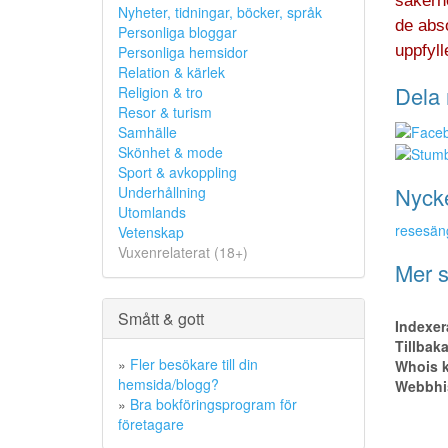
säkerhe
Nyheter, tidningar, böcker, språk
de abs
Personliga bloggar
uppfyll
Personliga hemsidor
Relation & kärlek
Dela 
Religion & tro
Resor & turism
Samhälle
Skönhet & mode
Sport & avkoppling
Nyck
Underhållning
Utomlands
resesän
Vetenskap
Vuxenrelaterat (18+)
Mer s
Smått & gott
Indexer
Tillbak
»
Fler besökare till din
Whois k
hemsida/blogg?
Webbhis
»
Bra bokföringsprogram för
företagare