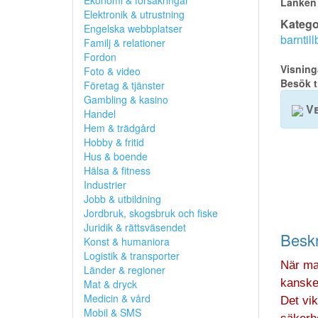
Ekonomi & försäkringar
Länken 
Elektronik & utrustning
Kategor
Engelska webbplatser
barntil
Familj & relationer
Fordon
Visning
Foto & video
Besök t
Företag & tjänster
Gambling & kasino
Ve
Handel
Hem & trädgård
Hobby & fritid
Hus & boende
Hälsa & fitness
Industrier
Jobb & utbildning
Jordbruk, skogsbruk och fiske
Juridik & rättsväsendet
Beskr
Konst & humaniora
Logistik & transporter
När ma
Länder & regioner
kanske 
Mat & dryck
Medicin & vård
Det vik
Mobil & SMS