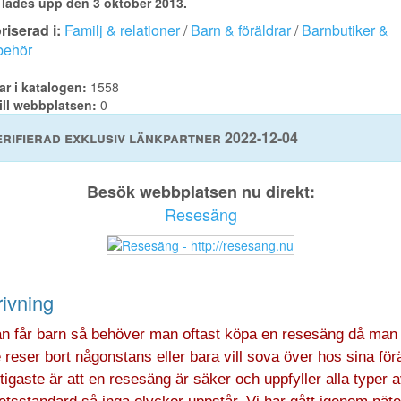
lades upp den 3 oktober 2013.
iserad i:
Familj & relationer
/
Barn & föräldrar
/
Barnbutiker &
lbehör
ar i katalogen:
1558
ill webbplatsen:
0
rifierad exklusiv länkpartner 2022-12-04
Besök webbplatsen nu direkt:
Resesäng
ivning
n får barn så behöver man oftast köpa en resesäng då man
reser bort någonstans eller bara vill sova över hos sina förä
tigaste är att en resesäng är säker och uppfyller alla typer 