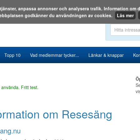
a tjänster, anpassa annonser och analysera trafik. Information o
ebbplatsen godkänner du användningen av cookies.
Läs mer
Sök i katalog
Topp 10
Vad medlemmar tycker...
Länkar & knappar
Kon
Ö
Se
 använda. Fritt test.
vi
formation om Resesäng
sang.nu