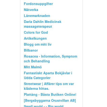
Fordonsuppgifter
Nätverka
Lånemarknaden
Daria Dahlin Medicinsk
massageterapeut
Colors for God
Artikelkungen
Blogg om mitt liv
Bilbanor
Rosacea - Information, Symptom
och Behandling
Mitt Malmö
Fantastiskt Aparta Bokjävlar i
Udda Categorier
Streetwear | Affärer tips om var
kläderna hittas.
Plattång - Bästa Butiken Online!
[Bergsbyggarna Orustvillan AB]
Small world - - Big world