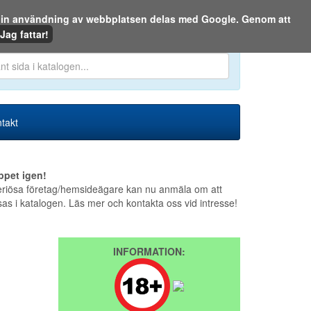
m din användning av webbplatsen delas med Google. Genom att
Den 7 augusti 2026
Jag fattar!
en eller på webben:
takt
ppet igen!
riösa företag/hemsideägare kan nu anmäla om att
sas i katalogen. Läs mer och kontakta oss vid intresse!
INFORMATION: