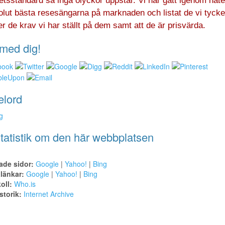
tsstandard så inga olyckor uppstår. Vi har gått igenom nätet
olut bästa resesängarna på marknaden och listat de vi tycke
er de krav vi har ställt på dem samt att de är prisvärda.
med dig!
elord
g
tatistik om den här webbplatsen
ade sidor:
Google
|
Yahoo!
|
Bing
alänkar:
Google
|
Yahoo!
|
Bing
oll:
Who.is
torik:
Internet Archive