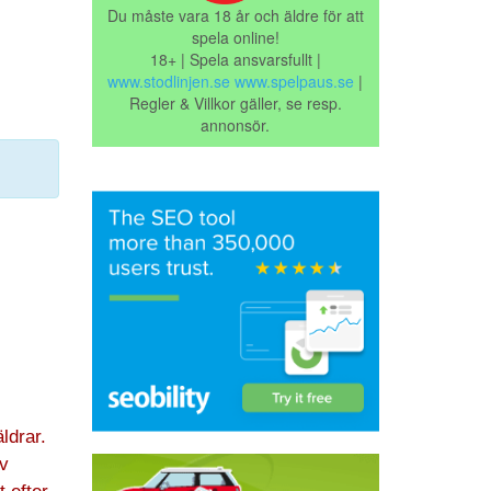
Du måste vara 18 år och äldre för att
spela online!
18+ | Spela ansvarsfullt |
www.stodlinjen.se
www.spelpaus.se
|
Regler & Villkor gäller, se resp.
annonsör.
ldrar.
av