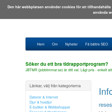
Den här webbplatsen använder cookies för att tillhandahåll
använda w
Hem
Om
Nyheter
Få bättre SEO
Söker du ett bra tidrapportprogram?
JBTMR (jobbtimmar.se) är ditt val. Lågt pris - enkelt att
Länkar, välj från kategorierna
In
Datorer & Internet
Djur & husdjur
rese
E-butiker & Webbshoppar