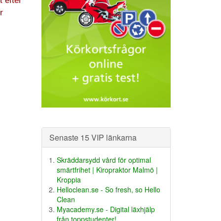
 efter
r
Senaste 15 VIP länkarna
Skräddarsydd vård för optimal
smärtfrihet | Kiropraktor Malmö |
Kroppia
Helloclean.se - So fresh, so Hello
Clean
Myacademy.se - Digital läxhjälp
från toppstudenter!