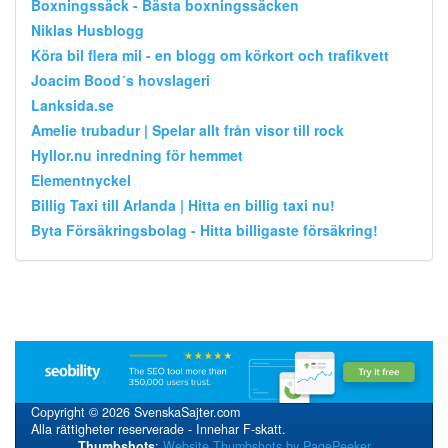
Boxningssäck - Bästa boxningssäcken
Niklas Husblogg
Köra bil flera mil - en blogg om körkort och trafikvett
Joacim Bood´s hovslageri
Lanksida.se
Amelie trubadur | Spelar allt från visor till rock
Hyllor.nu inredning för hemmet
Elementnyckel
Billig Taxi till Arlanda | Hitta en billig taxi nu!
Byta Försäkringsbolag - Hitta billigaste försäkring!
Copyright © 2026 SvenskaSajter.com
Alla rättigheter reserverade - Innehar F-skatt.
Thumbshots
:
Website Thumbshots by PagePeeker