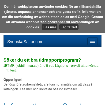
Den här webbplatsen använder cookies för att tillhandahålla
tjänster, anpassa annonser och analysera trafik. Information
Sök i katalogen eller på webben:
om din användning av webbplatsen delas med Google. Genom
att använda webbplatsen godkänner du användningen av
cookies.
Läs mer
Jag fattar!
SvenskaSajter.com
Mobilan
meny
för
svenska
Söker du ett bra tidrapportprogram?
JBTMR (jobbtimmar.se) är ditt val. Lågt pris - enkelt att använda.
Fritt test.
Öppet igen!
Seriösa företag/hemsideägare kan nu anmäla om att visas i
katalogen. Läs mer och kontakta oss vid intresse!