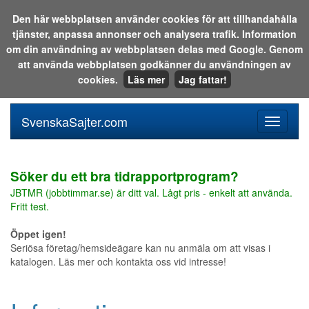
Den här webbplatsen använder cookies för att tillhandahålla
tjänster, anpassa annonser och analysera trafik. Information
Sök i katalogen eller på webben:
om din användning av webbplatsen delas med Google. Genom
att använda webbplatsen godkänner du användningen av
cookies.
Läs mer
Jag fattar!
SvenskaSajter.com
Mobilan
meny
för
svenska
Söker du ett bra tidrapportprogram?
JBTMR (jobbtimmar.se) är ditt val. Lågt pris - enkelt att använda.
Fritt test.
Öppet igen!
Seriösa företag/hemsideägare kan nu anmäla om att visas i
katalogen. Läs mer och kontakta oss vid intresse!