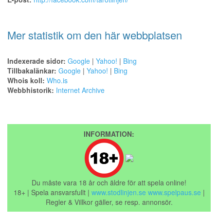
Mer statistik om den här webbplatsen
Indexerade sidor:
Google
|
Yahoo!
|
Bing
Tillbakalänkar:
Google
|
Yahoo!
|
Bing
Whois koll:
Who.is
Webbhistorik:
Internet Archive
INFORMATION:
Du måste vara 18 år och äldre för att spela online!
18+ | Spela ansvarsfullt |
www.stodlinjen.se
www.spelpaus.se
|
Regler & Villkor gäller, se resp. annonsör.