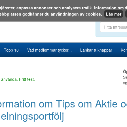
a tjänster, anpassa annonser och analysera trafik. Information o
ebbplatsen godkänner du användningen av cookies.
Läs mer
Sök i katalog
Topp 10
Vad medlemmar tycker...
Länkar & knappar
Kon
Ö
Se
 använda. Fritt test.
vi
ormation om Tips om Aktie 
elningsportfölj