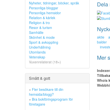
Dela 
Nyheter, tidningar, böcker, språk
Personliga bloggar
Personliga hemsidor
Relation & kärlek
Religion & tro
Nyck
Resor & turism
Samhälle
aktie
a
Skönhet & mode
balder
Sport & avkoppling
invest
Underhållning
Utomlands
Mer s
Vetenskap
Vuxenrelaterat (18+)
Indexer
Tillbak
Smått & gott
Whois k
Webbhis
»
Fler besökare till din
hemsida/blogg?
»
Bra bokföringsprogram för
företagare