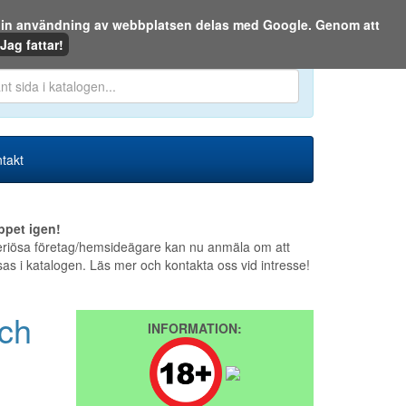
m din användning av webbplatsen delas med Google. Genom att
Den 6 augusti 2026
Jag fattar!
en eller på webben:
takt
ppet igen!
riösa företag/hemsideägare kan nu anmäla om att
sas i katalogen. Läs mer och kontakta oss vid intresse!
och
INFORMATION: