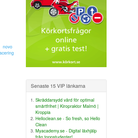
novo
acering
Senaste 15 VIP länkarna
Skräddarsydd vård för optimal
smärtfrihet | Kiropraktor Malmö |
Kroppia
Helloclean.se - So fresh, so Hello
Clean
Myacademy.se - Digital läxhjälp
från toppstudenter!