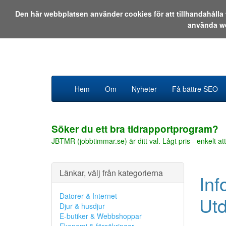
Den här webbplatsen använder cookies för att tillhandahåll
använda w
Hem
Om
Nyheter
Få bättre SEO
Söker du ett bra tidrapportprogram?
JBTMR (jobbtimmar.se) är ditt val. Lågt pris - enkelt att
Länkar, välj från kategorierna
Inf
Datorer & Internet
Utd
Djur & husdjur
E-butiker & Webbshoppar