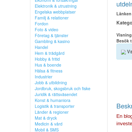
Ekonomi & försäkringar
utdel
Elektronik & utrustning
Engelska webbplatser
Länken 
Familj & relationer
Kategor
Fordon
Foto & video
Visning
Företag & tjänster
Besök t
Gambling & kasino
Handel
Ve
Hem & trädgård
Hobby & fritid
Hus & boende
Hälsa & fitness
Industrier
Jobb & utbildning
Jordbruk, skogsbruk och fiske
Juridik & rättsväsendet
Konst & humaniora
Beskr
Logistik & transporter
Länder & regioner
En blog
Mat & dryck
Medicin & vård
investe
Mobil & SMS