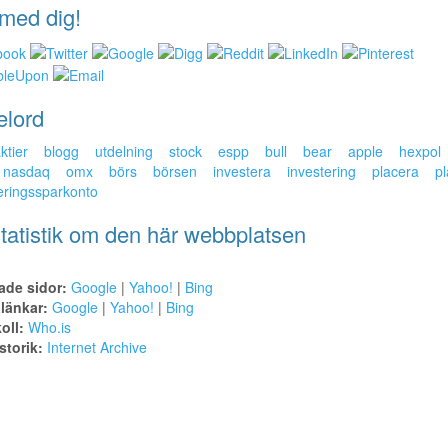
med dig!
elord
ktier
blogg
utdelning
stock
espp
bull
bear
apple
hexpol
nasdaq
omx
börs
börsen
investera
investering
placera
pl
eringssparkonto
tatistik om den här webbplatsen
ade sidor:
Google
|
Yahoo!
|
Bing
alänkar:
Google
|
Yahoo!
|
Bing
oll:
Who.is
torik:
Internet Archive