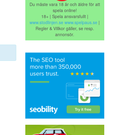
Du måste vara 18 år och äldre för att
spela online!
18+ | Spela ansvarsfullt |
www.stodlinjen.se
www.spelpaus.se
|
Regler & Villkor gäller, se resp.
annonsör.