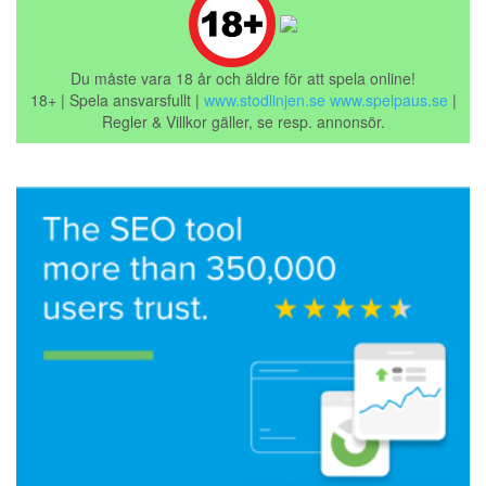
Du måste vara 18 år och äldre för att spela online!
18+ | Spela ansvarsfullt |
www.stodlinjen.se
www.spelpaus.se
|
Regler & Villkor gäller, se resp. annonsör.