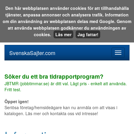
Den här webbplatsen använder cookies för att tillhandahålla
tjänster, anpassa annonser och analysera trafik. Information
Sök i katalogen eller på webben:
om din användning av webbplatsen delas med Google. Genom
att använda webbplatsen godkänner du användningen av
cookies.
Läs mer
Jag fattar!
SvenskaSajter.com
Mobilan
meny
för
svenska
Söker du ett bra tidrapportprogram?
JBTMR (jobbtimmar.se) är ditt val. Lågt pris - enkelt att använda.
Fritt test.
Öppet igen!
Seriösa företag/hemsideägare kan nu anmäla om att visas i
katalogen. Läs mer och kontakta oss vid intresse!